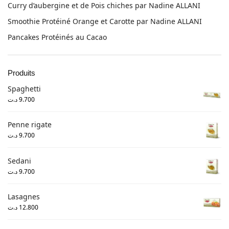
Curry d’aubergine et de Pois chiches par Nadine ALLANI
Smoothie Protéiné Orange et Carotte par Nadine ALLANI
Pancakes Protéinés au Cacao
Produits
Spaghetti
د.ت
9.700
Penne rigate
د.ت
9.700
Sedani
د.ت
9.700
Lasagnes
د.ت
12.800