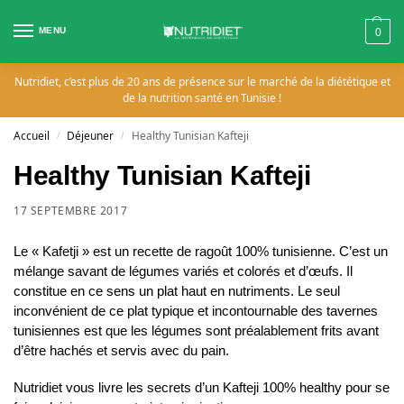
MENU
0
Nutridiet, c’est plus de 20 ans de présence sur le marché de la diététique et
de la nutrition santé en Tunisie !
Accueil
Déjeuner
Healthy Tunisian Kafteji
/
/
Healthy Tunisian Kafteji
17 SEPTEMBRE 2017
Le « Kafetji » est un recette de ragoût 100% tunisienne. C’est un
mélange savant de légumes variés et colorés et d’œufs. Il
constitue en ce sens un plat haut en nutriments. Le seul
inconvénient de ce plat typique et incontournable des tavernes
tunisiennes est que les légumes sont préalablement frits avant
d’être hachés et servis avec du pain.
Nutridiet vous livre les secrets d’un Kafteji 100% healthy pour se