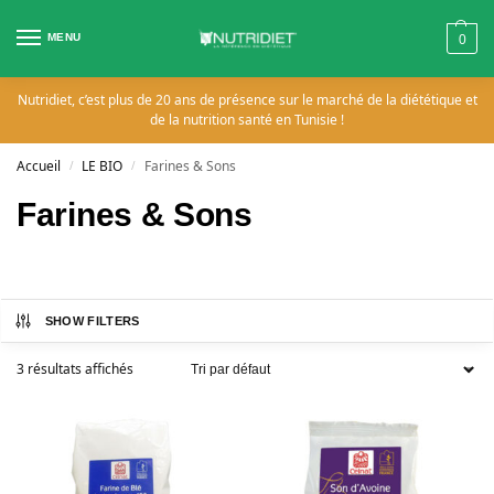
MENU
0
Nutridiet, c’est plus de 20 ans de présence sur le marché de la diététique et
de la nutrition santé en Tunisie !
Accueil
LE BIO
Farines & Sons
/
/
Farines & Sons
SHOW FILTERS
3 résultats affichés