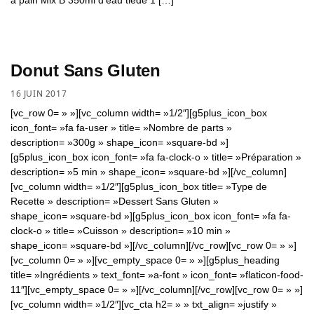
Donut Sans Gluten
16 JUIN 2017
[vc_row 0= » »][vc_column width= »1/2″][g5plus_icon_box
icon_font= »fa fa-user » title= »Nombre de parts »
description= »300g » shape_icon= »square-bd »]
[g5plus_icon_box icon_font= »fa fa-clock-o » title= »Préparation »
description= »5 min » shape_icon= »square-bd »][/vc_column]
[vc_column width= »1/2″][g5plus_icon_box title= »Type de
Recette » description= »Dessert Sans Gluten »
shape_icon= »square-bd »][g5plus_icon_box icon_font= »fa fa-
clock-o » title= »Cuisson » description= »10 min »
shape_icon= »square-bd »][/vc_column][/vc_row][vc_row 0= » »]
[vc_column 0= » »][vc_empty_space 0= » »][g5plus_heading
title= »Ingrédients » text_font= »a-font » icon_font= »flaticon-food-
11″][vc_empty_space 0= » »][/vc_column][/vc_row][vc_row 0= » »]
[vc_column width= »1/2″][vc_cta h2= » » txt_align= »justify »