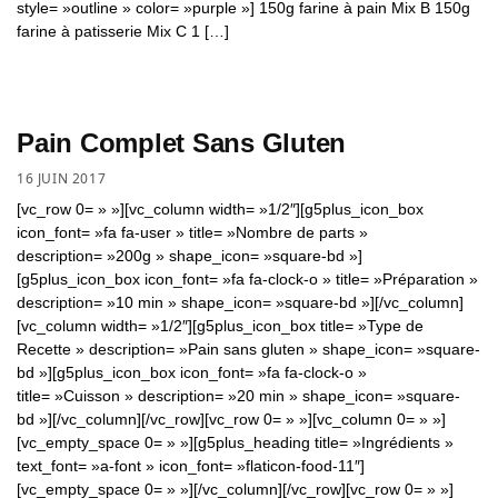
style= »outline » color= »purple »] 150g farine à pain Mix B 150g
farine à patisserie Mix C 1 […]
Pain Complet Sans Gluten
16 JUIN 2017
[vc_row 0= » »][vc_column width= »1/2″][g5plus_icon_box
icon_font= »fa fa-user » title= »Nombre de parts »
description= »200g » shape_icon= »square-bd »]
[g5plus_icon_box icon_font= »fa fa-clock-o » title= »Préparation »
description= »10 min » shape_icon= »square-bd »][/vc_column]
[vc_column width= »1/2″][g5plus_icon_box title= »Type de
Recette » description= »Pain sans gluten » shape_icon= »square-
bd »][g5plus_icon_box icon_font= »fa fa-clock-o »
title= »Cuisson » description= »20 min » shape_icon= »square-
bd »][/vc_column][/vc_row][vc_row 0= » »][vc_column 0= » »]
[vc_empty_space 0= » »][g5plus_heading title= »Ingrédients »
text_font= »a-font » icon_font= »flaticon-food-11″]
[vc_empty_space 0= » »][/vc_column][/vc_row][vc_row 0= » »]