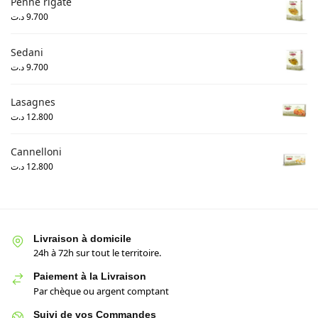
Penne rigate
د.ت
9.700
Sedani
د.ت
9.700
Lasagnes
د.ت
12.800
Cannelloni
د.ت
12.800
Livraison à domicile
24h à 72h sur tout le territoire.
Paiement à la Livraison
Par chèque ou argent comptant
Suivi de vos Commandes