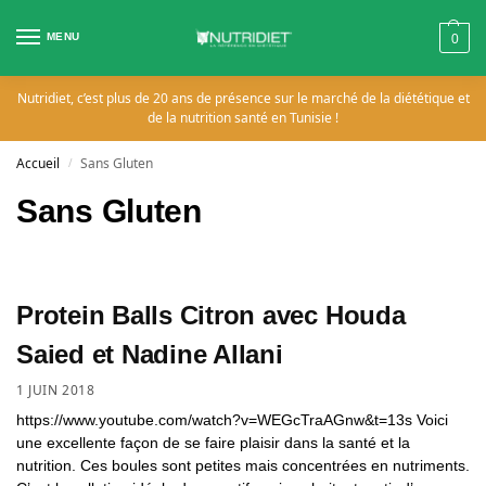
MENU
0
Nutridiet, c’est plus de 20 ans de présence sur le marché de la diététique et
de la nutrition santé en Tunisie !
Accueil
Sans Gluten
/
Sans Gluten
Protein Balls Citron avec Houda
Saied et Nadine Allani
1 JUIN 2018
https://www.youtube.com/watch?v=WEGcTraAGnw&t=13s Voici
une excellente façon de se faire plaisir dans la santé et la
nutrition. Ces boules sont petites mais concentrées en nutriments.