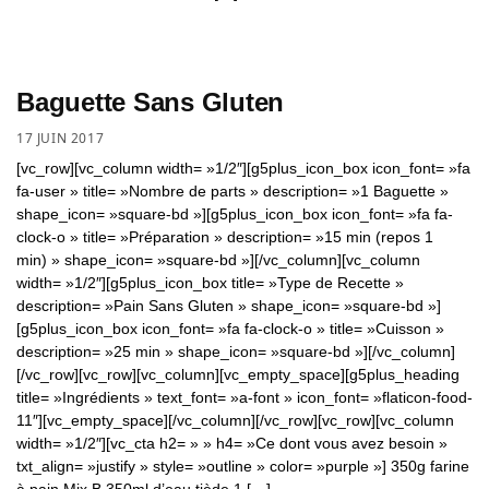
Baguette Sans Gluten
17 JUIN 2017
[vc_row][vc_column width= »1/2″][g5plus_icon_box icon_font= »fa
fa-user » title= »Nombre de parts » description= »1 Baguette »
shape_icon= »square-bd »][g5plus_icon_box icon_font= »fa fa-
clock-o » title= »Préparation » description= »15 min (repos 1
min) » shape_icon= »square-bd »][/vc_column][vc_column
width= »1/2″][g5plus_icon_box title= »Type de Recette »
description= »Pain Sans Gluten » shape_icon= »square-bd »]
[g5plus_icon_box icon_font= »fa fa-clock-o » title= »Cuisson »
description= »25 min » shape_icon= »square-bd »][/vc_column]
[/vc_row][vc_row][vc_column][vc_empty_space][g5plus_heading
title= »Ingrédients » text_font= »a-font » icon_font= »flaticon-food-
11″][vc_empty_space][/vc_column][/vc_row][vc_row][vc_column
width= »1/2″][vc_cta h2= » » h4= »Ce dont vous avez besoin »
txt_align= »justify » style= »outline » color= »purple »] 350g farine
à pain Mix B 350ml d’eau tiède 1 […]