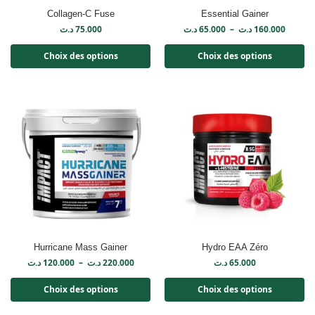
Collagen-C Fuse
Essential Gainer
د.ت
75.000
د.ت
65.000
–
د.ت
160.000
Choix des options
Choix des options
Hurricane Mass Gainer
Hydro EAA Zéro
د.ت
120.000
–
د.ت
220.000
د.ت
65.000
Choix des options
Choix des options