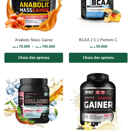
Anabolic Mass Gainer
BCAA 2:1:1 Perform C
د.ت
70.000
–
د.ت
195.000
د.ت
59.000
Choix des options
Choix des options