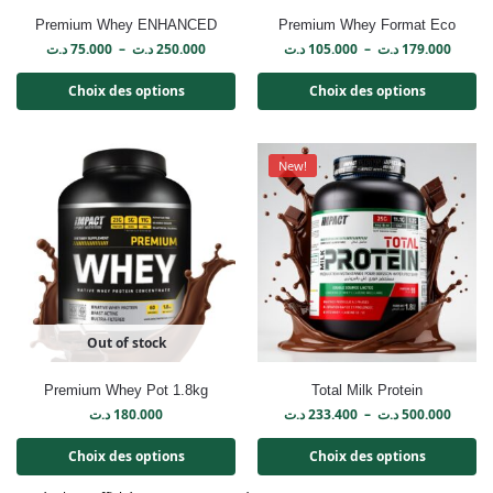
Premium Whey ENHANCED
Premium Whey Format Eco
د.ت
75.000
–
د.ت
250.000
د.ت
105.000
–
د.ت
179.000
Choix des options
Choix des options
New!
Out of stock
Premium Whey Pot 1.8kg
Total Milk Protein
د.ت
180.000
د.ت
233.400
–
د.ت
500.000
Choix des options
Choix des options