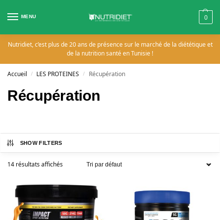
MENU
0
Nutridiet, c’est plus de 20 ans de présence sur le marché de la diététique et
de la nutrition santé en Tunisie !
Accueil
LES PROTEINES
Récupération
/
/
Récupération
SHOW FILTERS
14 résultats affichés