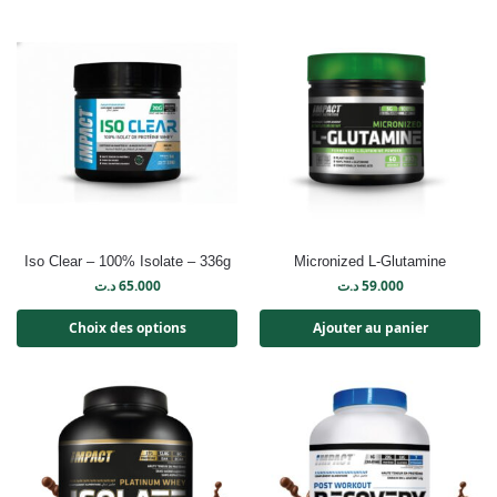
Iso Clear – 100% Isolate – 336g
Micronized L-Glutamine
د.ت
65.000
د.ت
59.000
Choix des options
Ajouter au panier