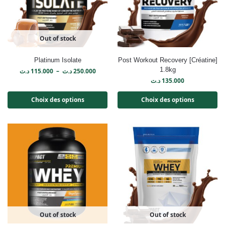
Out of stock
Platinum Isolate
Post Workout Recovery [Créatine]
1.8kg
د.ت
115.000
–
د.ت
250.000
د.ت
135.000
Choix des options
Choix des options
Out of stock
Out of stock