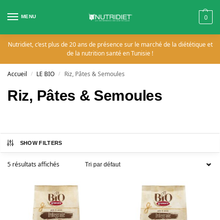
MENU
0
Nutridiet, c’est plus de 20 ans de présence sur le marché de la diététique et
de la nutrition santé en Tunisie !
Accueil
LE BIO
Riz, Pâtes & Semoules
/
/
Riz, Pâtes & Semoules
SHOW FILTERS
5 résultats affichés