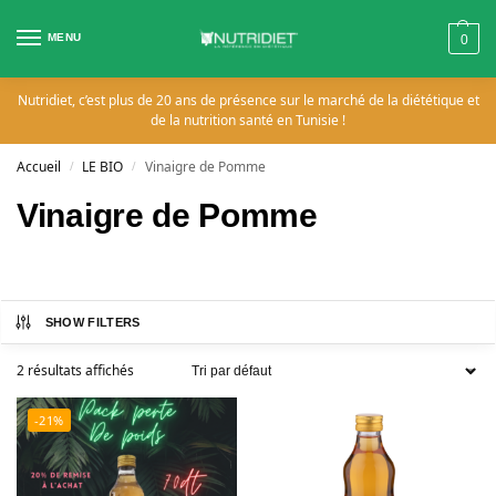
MENU
0
Nutridiet, c’est plus de 20 ans de présence sur le marché de la diététique et
de la nutrition santé en Tunisie !
Accueil
LE BIO
Vinaigre de Pomme
/
/
Vinaigre de Pomme
SHOW FILTERS
2 résultats affichés
-21%