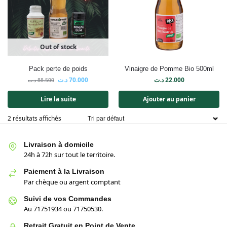
Out of stock
Pack perte de poids
Vinaigre de Pomme Bio 500ml
د.ت
70.000
د.ت
22.000
د.ت
88.500
Lire la suite
Ajouter au panier
2 résultats affichés
Livraison à domicile
24h à 72h sur tout le territoire.
Paiement à la Livraison
Par chèque ou argent comptant
Suivi de vos Commandes
Au 71751934 ou 71750530.
Retrait Gratuit en Point de Vente