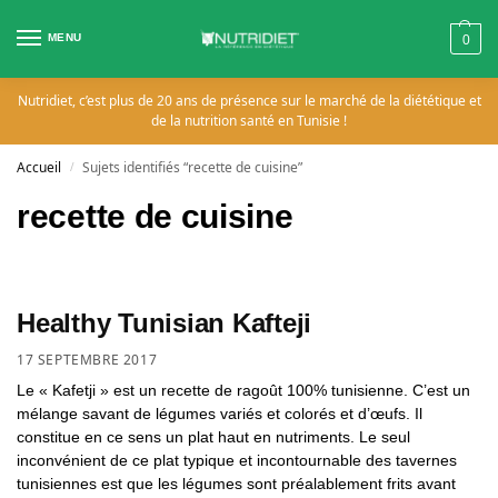
MENU
0
Nutridiet, c’est plus de 20 ans de présence sur le marché de la diététique et
de la nutrition santé en Tunisie !
Accueil
Sujets identifiés “recette de cuisine”
/
recette de cuisine
Healthy Tunisian Kafteji
17 SEPTEMBRE 2017
Le « Kafetji » est un recette de ragoût 100% tunisienne. C’est un
mélange savant de légumes variés et colorés et d’œufs. Il
constitue en ce sens un plat haut en nutriments. Le seul
inconvénient de ce plat typique et incontournable des tavernes
tunisiennes est que les légumes sont préalablement frits avant