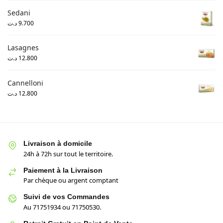
Sedani
د.ت
9.700
Lasagnes
د.ت
12.800
Cannelloni
د.ت
12.800
Livraison à domicile
24h à 72h sur tout le territoire.
Paiement à la Livraison
Par chèque ou argent comptant
Suivi de vos Commandes
Au 71751934 ou 71750530.