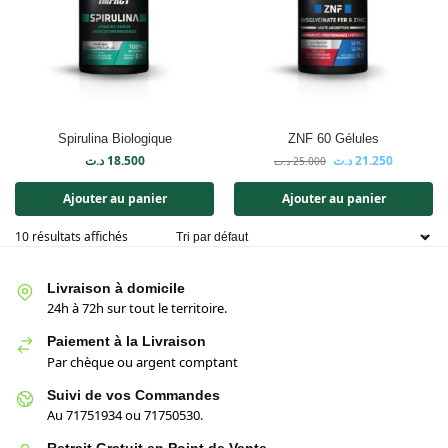
Spirulina Biologique
ZNF 60 Gélules
د.ت
18.500
د.ت
21.250
د.ت
25.000
Ajouter au panier
Ajouter au panier
10 résultats affichés
Livraison à domicile
24h à 72h sur tout le territoire.
Paiement à la Livraison
Par chèque ou argent comptant
Suivi de vos Commandes
Au 71751934 ou 71750530.