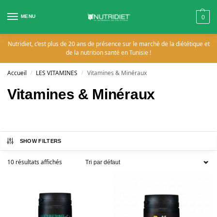
MENU
0
Nutridiet, c’est plus de 20 ans de présence sur le marché de la diététique et
de la nutrition santé en Tunisie !
Accueil
LES VITAMINES
Vitamines & Minéraux
/
/
Vitamines & Minéraux
SHOW FILTERS
10 résultats affichés