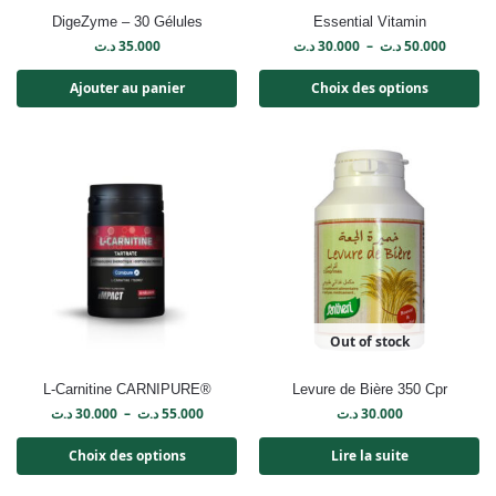
DigeZyme – 30 Gélules
Essential Vitamin
د.ت
35.000
د.ت
30.000
–
د.ت
50.000
Ajouter au panier
Choix des options
Out of stock
L-Carnitine CARNIPURE®
Levure de Bière 350 Cpr
د.ت
30.000
–
د.ت
55.000
د.ت
30.000
Choix des options
Lire la suite