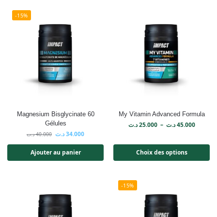
-15%
Magnesium Bisglycinate 60
My Vitamin Advanced Formula
Gélules
د.ت
25.000
–
د.ت
45.000
د.ت
34.000
د.ت
40.000
Ajouter au panier
Choix des options
-15%