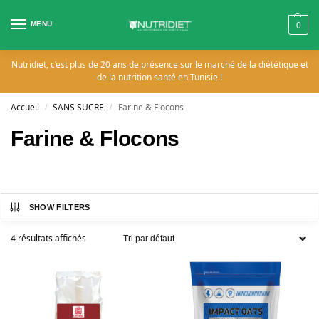
MENU
0
Nutridiet, c’est plus de 20 ans de présence sur le marché de la diététique et
de la nutrition santé en Tunisie !
Accueil
SANS SUCRE
Farine & Flocons
/
/
Farine & Flocons
SHOW FILTERS
4 résultats affichés