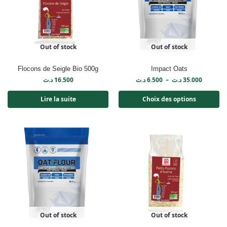
Out of stock
Out of stock
Flocons de Seigle Bio 500g
Impact Oats
د.ت
16.500
د.ت
6.500
–
د.ت
35.000
Lire la suite
Choix des options
Out of stock
Out of stock