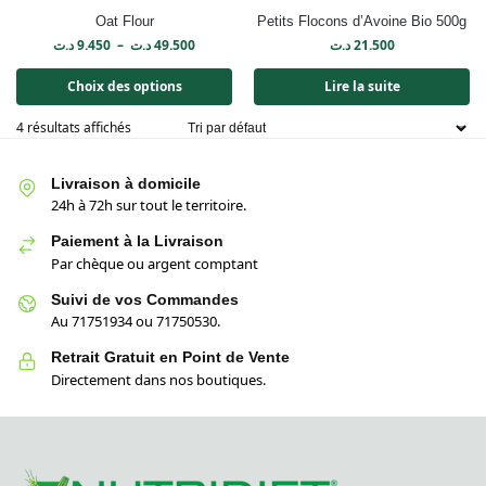
Oat Flour
Petits Flocons d’Avoine Bio 500g
د.ت
9.450
–
د.ت
49.500
د.ت
21.500
Choix des options
Lire la suite
4 résultats affichés
Livraison à domicile
24h à 72h sur tout le territoire.
Paiement à la Livraison
Par chèque ou argent comptant
Suivi de vos Commandes
Au 71751934 ou 71750530.
Retrait Gratuit en Point de Vente
Directement dans nos boutiques.