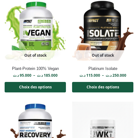
Out of stock
Out of stock
Plant-Protein 100% Vegan
Platinum Isolate
د.ت
95.000
–
د.ت
185.000
د.ت
115.000
–
د.ت
250.000
Choix des options
Choix des options