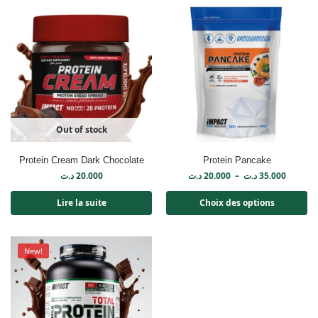
Out of stock
Protein Cream Dark Chocolate
Protein Pancake
د.ت
20.000
د.ت
20.000
–
د.ت
35.000
Lire la suite
Choix des options
New!