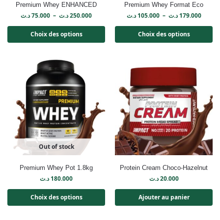
Premium Whey ENHANCED
Premium Whey Format Eco
د.ت
75.000
–
د.ت
250.000
د.ت
105.000
–
د.ت
179.000
Choix des options
Choix des options
Out of stock
Premium Whey Pot 1.8kg
Protein Cream Choco-Hazelnut
د.ت
180.000
د.ت
20.000
Choix des options
Ajouter au panier