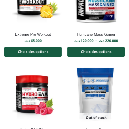
Extreme Pre Workout
Hurricane Mass Gainer
د.ت
65.000
د.ت
120.000
–
د.ت
220.000
Choix des options
Choix des options
Out of stock