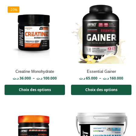
-20%
Creatine Monohydrate
Essential Gainer
د.ت
36.000
–
د.ت
100.000
د.ت
65.000
–
د.ت
160.000
Choix des options
Choix des options