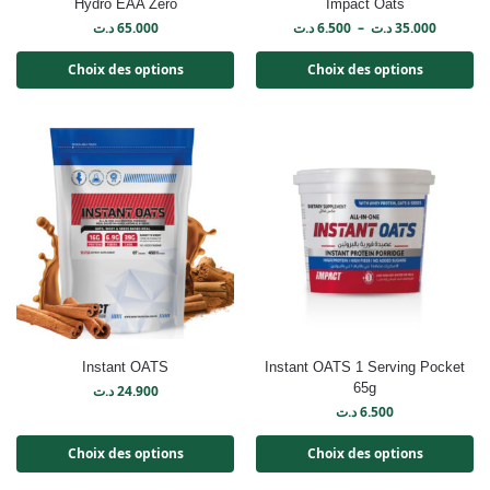
Hydro EAA Zéro
Impact Oats
د.ت
65.000
د.ت
6.500
–
د.ت
35.000
Choix des options
Choix des options
Instant OATS
Instant OATS 1 Serving Pocket
65g
د.ت
24.900
د.ت
6.500
Choix des options
Choix des options