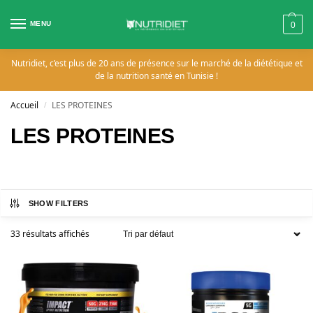
MENU
0
Nutridiet, c’est plus de 20 ans de présence sur le marché de la diététique et
de la nutrition santé en Tunisie !
Accueil
LES PROTEINES
/
LES PROTEINES
SHOW FILTERS
33 résultats affichés