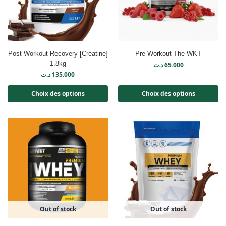
Post Workout Recovery [Créatine]
Pre-Workout The WKT
1.8kg
د.ت
65.000
د.ت
135.000
Choix des options
Choix des options
Out of stock
Out of stock