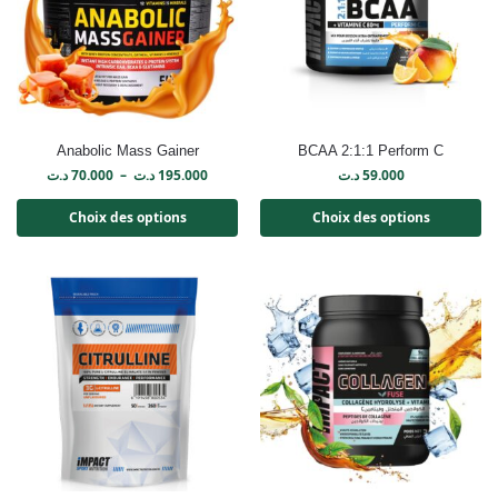
Anabolic Mass Gainer
BCAA 2:1:1 Perform C
د.ت
70.000
–
د.ت
195.000
د.ت
59.000
Choix des options
Choix des options