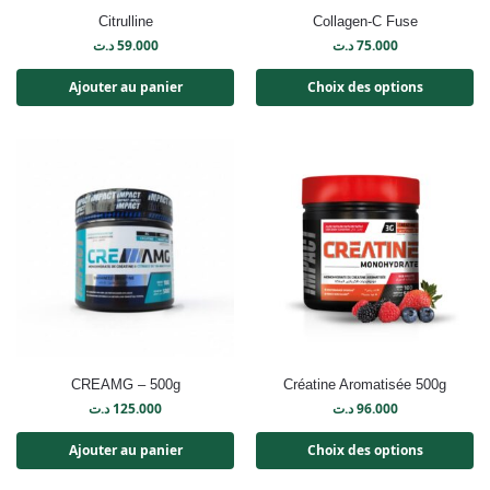
Citrulline
Collagen-C Fuse
د.ت
59.000
د.ت
75.000
Ajouter au panier
Choix des options
CREAMG – 500g
Créatine Aromatisée 500g
د.ت
125.000
د.ت
96.000
Ajouter au panier
Choix des options