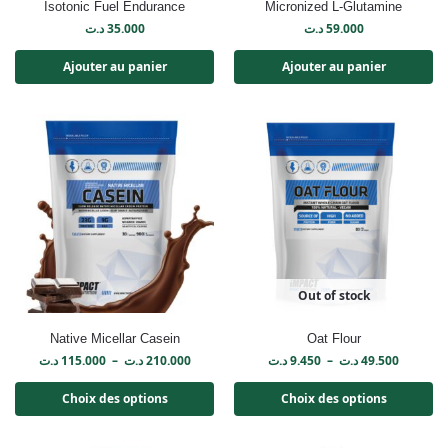
Isotonic Fuel Endurance
Micronized L-Glutamine
د.ت
35.000
د.ت
59.000
Ajouter au panier
Ajouter au panier
Out of stock
Native Micellar Casein
Oat Flour
د.ت
115.000
–
د.ت
210.000
د.ت
9.450
–
د.ت
49.500
Choix des options
Choix des options