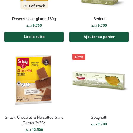
Out of stock
Roscos sans gluten 180g
Sedani
د.ت
9.700
د.ت
9.700
Lire la suite
Ajouter au panier
New!
Snack Chocolat & Noisettes Sans
Spaghetti
Gluten 3x35g
د.ت
9.700
د.ت
12.500