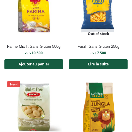
Out of stock
Farine Mix It Sans Gluten 500g
Fusilli Sans Gluten 250g
د.ت
10.500
د.ت
7.500
Ajouter au panier
Lire la suite
New!