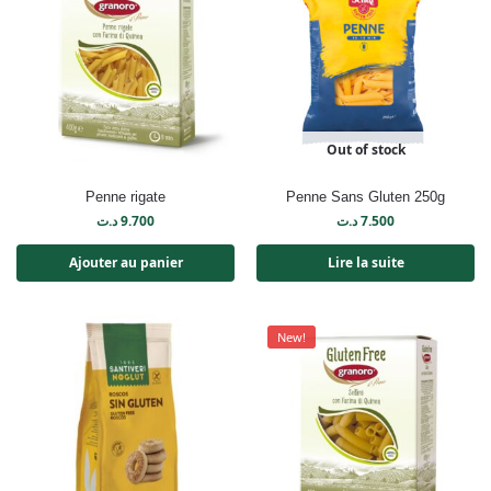
Out of stock
Penne rigate
Penne Sans Gluten 250g
د.ت
9.700
د.ت
7.500
Ajouter au panier
Lire la suite
New!