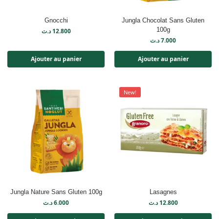
Gnocchi
Jungla Chocolat Sans Gluten
100g
د.ت
12.800
د.ت
7.000
Ajouter au panier
Ajouter au panier
New!
Jungla Nature Sans Gluten 100g
Lasagnes
د.ت
6.000
د.ت
12.800