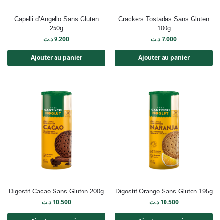
Capelli d’Angello Sans Gluten
Crackers Tostadas Sans Gluten
250g
100g
د.ت
9.200
د.ت
7.000
Ajouter au panier
Ajouter au panier
Digestif Cacao Sans Gluten 200g
Digestif Orange Sans Gluten 195g
د.ت
10.500
د.ت
10.500