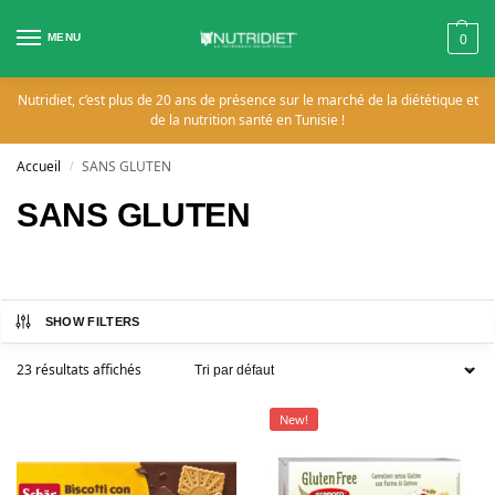
MENU
0
Nutridiet, c’est plus de 20 ans de présence sur le marché de la diététique et
de la nutrition santé en Tunisie !
Accueil
SANS GLUTEN
/
SANS GLUTEN
SHOW FILTERS
23 résultats affichés
New!