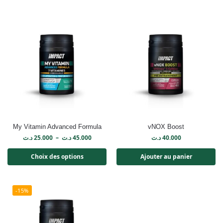
My Vitamin Advanced Formula
vNOX Boost
د.ت
25.000
–
د.ت
45.000
د.ت
40.000
Choix des options
Ajouter au panier
-15%