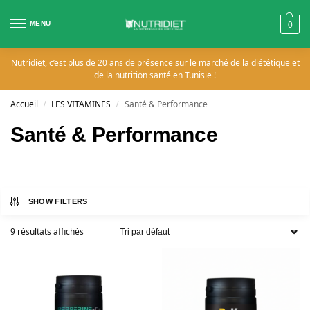
MENU
0
Nutridiet, c’est plus de 20 ans de présence sur le marché de la diététique et
de la nutrition santé en Tunisie !
Accueil
LES VITAMINES
Santé & Performance
/
/
Santé & Performance
SHOW FILTERS
9 résultats affichés