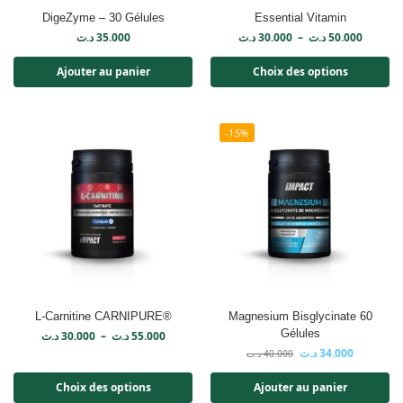
DigeZyme – 30 Gélules
Essential Vitamin
د.ت
35.000
د.ت
30.000
–
د.ت
50.000
Ajouter au panier
Choix des options
-15%
L-Carnitine CARNIPURE®
Magnesium Bisglycinate 60
Gélules
د.ت
30.000
–
د.ت
55.000
د.ت
34.000
د.ت
40.000
Choix des options
Ajouter au panier