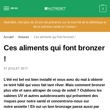
MENU
0
Nutridiet, c’est plus de 20 ans de présence sur le marché de la diététique et
de la nutrition santé en Tunisie !
Accueil
Astuces
Ces aliments qui font bronzer !
/
/
Ces aliments qui font bronzer
!
31 JUILLET 2017
L’été est bel est bien installé et vous avez du mal à obtenir
ce teint hâlé qui vous fait tant rêver. Mais comment bronzer
plus vite et sans attraper de coup de soleil ? Oublions les
cabines UV et autres autobronzants qui présentent des
risques pour notre santé et concentrons-nous sur
notre assiette ! Eh oui un bon bronzage passe aussi par