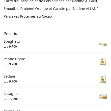
Curry d’aubergine et de Pois chiches par Nadine ALLANI
Smoothie Protéiné Orange et Carotte par Nadine ALLANI
Pancakes Protéinés au Cacao
Produits
Spaghetti
د.ت
9.700
Penne rigate
د.ت
9.700
Sedani
د.ت
9.700
Lasagnes
د.ت
12.800