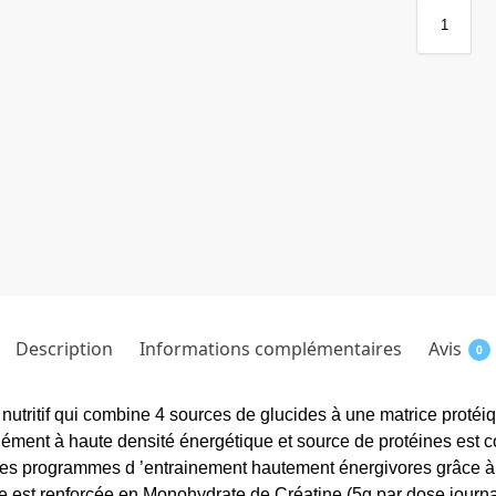
Description
Informations complémentaires
Avis
0
utritif qui combine 4 sources de glucides à une matrice protéiq
plément à haute densité énergétique et source de protéines es
es programmes d ’entrainement hautement énergivores grâce à un
le est renforcée en Monohydrate de Créatine (5g par dose jou