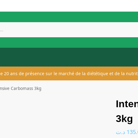
 de 20 ans de présence sur le marché de la diététique et de la nutrit
ensive Carbomass 3kg
Inte
3kg
د.ت
135