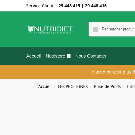
Service Client |
29 448 415
|
29 448 416
Accueil
Nutristore
Nous Contacter
Nutridiet, c’est plus
Accueil
LES PROTEINES
Prise de Poids
Int
/
/
/