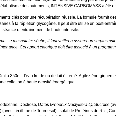
u métabolisme des nutriments, INTENSIVE CARBOMASS a été enri
iments clés pour une récupération réussie. La formule fournit d
ires à la réplétion glycogène. Il peut être utilisé en post-entra
 séance d’entraînement de haute intensité.
sse musculaire sèche, il faut veiller à assurer un surplus calo
intenance. Cet apport calorique doit être associé à un program
ml à 350ml d’eau froide ou de lait écrémé. Agitez énergiquemen
une collation à haute densité énergétique.
odextrine, Dextrose, Dates (
Phoenix
Dactylifera
-L)
, Sucrose (a
(avec Lécithine de Tournesol), Isolat de Protéines de Riz , Con