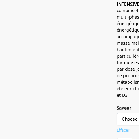
INTENSIV
combine 4 
multi-phas
énergétiqu
énergétiqu
accompagn
masse mai
hautement 
particuliè
formule es
par dose 
de proprié
métabolis
été enrich
et D3.
Saveur
Effacer