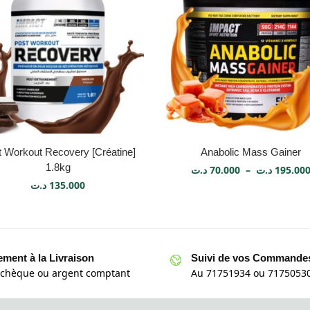
 Workout Recovery [Créatine]
Anabolic Mass Gainer
1.8kg
د.ت
70.000
–
د.ت
195.00
د.ت
135.000
ement à la Livraison
Suivi de vos Commande
 chèque ou argent comptant
Au 71751934 ou 71750530