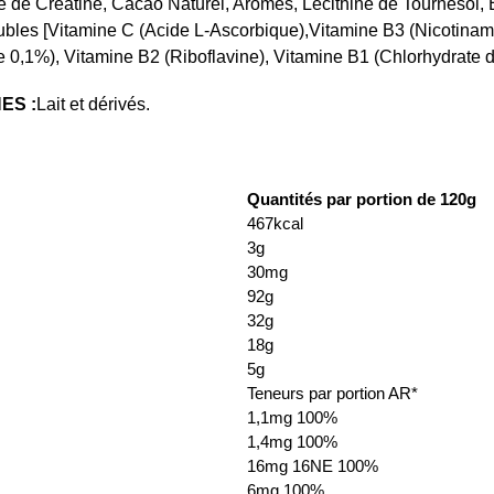
 de Créatine, Cacao Naturel, Arômes, Lécithine de Tournesol, 
lubles [Vitamine C (Acide L-Ascorbique),Vitamine B3 (Nicotinam
0,1%), Vitamine B2 (Riboflavine), Vitamine B1 (Chlorhydrate d
ES :
Lait et dérivés.
Quantités par portion de 120g
467kcal
3g
30mg
92g
32g
18g
5g
Teneurs par portion AR*
1,1mg 100%
1,4mg 100%
16mg 16NE 100%
6mg 100%