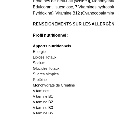
Protéines de Petit-Lait (WHEY)], Monohydrate
Edulcorant : sucralose, 7 Vitamines hydroso
Pyridoxine), Vitamine B12 (Cyanocobalamine 
RENSEIGNEMENTS SUR LES ALLERGÈN
Profil nutritionnel :
Apports nutritionnels
Energie
Lipides Totaux
Sodium
Glucides Totaux
Sucres simples
Protéine
Monohydrate de Créatine
Vitamines
Vitamine B1
Vitamine B2
Vitamine B3
Vitamine B5