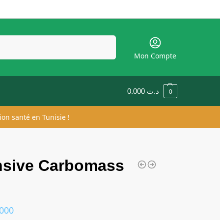
Recherche
Mon Compte
0.000
د.ت
0
ion santé en Tunisie !
nsive Carbomass
.000