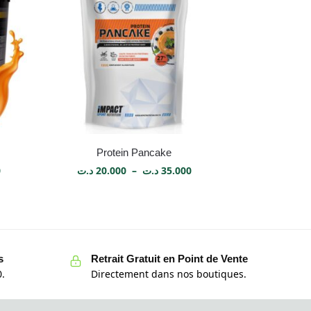
Protein Pancake
0
د.ت
20.000
–
د.ت
35.000
s
Retrait Gratuit en Point de Vente
.
Directement dans nos boutiques.