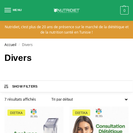
MENU
0
Nutridiet, c’est plus de 20 ans de présence sur le marché de la diététique et
de la nutrition santé en Tunisie !
Accueil
Divers
/
Divers
SHOW FILTERS
7 résultats affichés
DIETIKA
DIETIKA