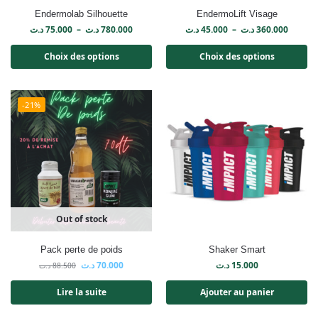
Endermolab Silhouette
EndermoLift Visage
د.ت
75.000
–
د.ت
780.000
د.ت
45.000
–
د.ت
360.000
Choix des options
Choix des options
-21%
Out of stock
Pack perte de poids
Shaker Smart
د.ت
70.000
د.ت
15.000
د.ت
88.500
Lire la suite
Ajouter au panier