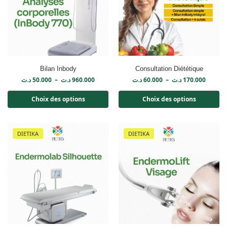
Bilan Inbody
Consultation Diététique
د.ت
50.000
–
د.ت
960.000
د.ت
60.000
–
د.ت
170.000
Choix des options
Choix des options
DIETIKA
DIETIKA