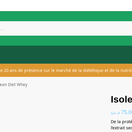
 de 20 ans de présence sur le marché de la diététique et de la nutrit
lean Diet Whey
Isol
د.ت
75.0
De la prot
l’extrait 