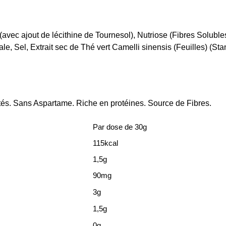
avec ajout de lécithine de Tournesol), Nutriose (Fibres Solubl
le, Sel, Extrait sec de Thé vert Camelli sinensis (Feuilles) (S
és. Sans Aspartame. Riche en protéines. Source de Fibres.
Par dose de 30g
115kcal
1,5g
90mg
3g
1,5g
0g