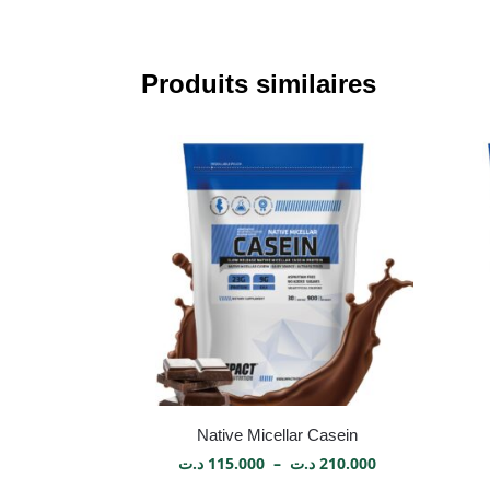
Produits similaires
Native Micellar Casein
د.ت
115.000
–
د.ت
210.000