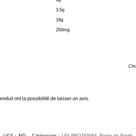
3,5g
18g
250mg
Cho
oduit ont la possibilité de laisser un avis.
UGS :
ND
Catégories :
LES PROTEINES
,
Perte de Poids