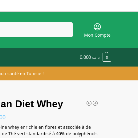
Recherche
Mon Compte
0.000
د.ت
0
ion santé en Tunisie !
ean Diet Whey
00
éine whey enrichie en fibres et associée à de
sec de Thé vert standardisé à 40% de polyphénols