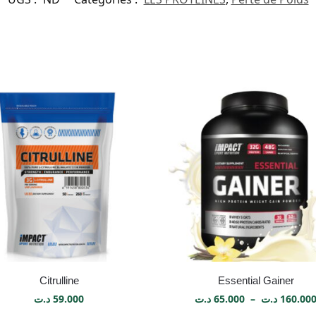
Citrulline
Essential Gainer
د.ت
59.000
د.ت
65.000
–
د.ت
160.00