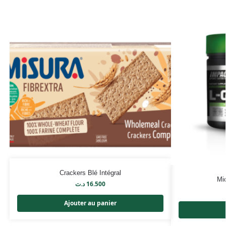
Crackers Blé Intégral
Mi
د.ت
16.500
Ajouter au panier