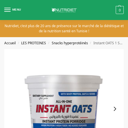
MENU
0
Nutridiet, c’est plus de 20 ans de présence sur le marché de la diététique et
de la nutrition santé en Tunisie !
Accueil
LES PROTEINES
Snacks hyperprotéinés
Instant OATS 1 Serving Pocket 65g
/
/
/