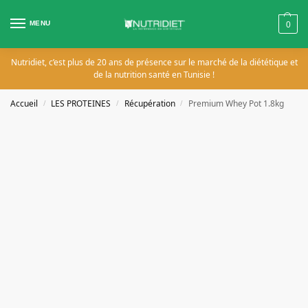
MENU
0
Nutridiet, c’est plus de 20 ans de présence sur le marché de la diététique et
de la nutrition santé en Tunisie !
Accueil
LES PROTEINES
Récupération
Premium Whey Pot 1.8kg
/
/
/