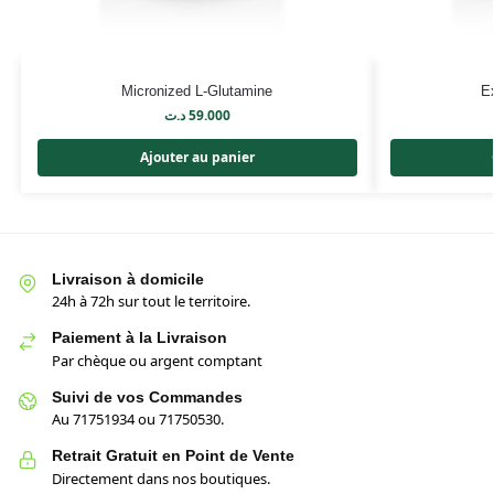
Micronized L-Glutamine
E
د.ت
59.000
Ajouter au panier
Livraison à domicile
24h à 72h sur tout le territoire.
Paiement à la Livraison
Par chèque ou argent comptant
Suivi de vos Commandes
Au 71751934 ou 71750530.
Retrait Gratuit en Point de Vente
Directement dans nos boutiques.