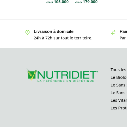
د.ت
105.000
–
د.ت
179.000
Livraison à domicile
Pai
24h à 72h sur tout le territoire.
Par
Tous les
Le Biolo
Le Sans 
Le Sans 
Les Vita
Les Prot