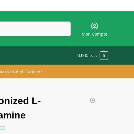
Recherche
Mon Compte
0.000
د.ت
0
ion santé en Tunisie !
onized L-
amine
00