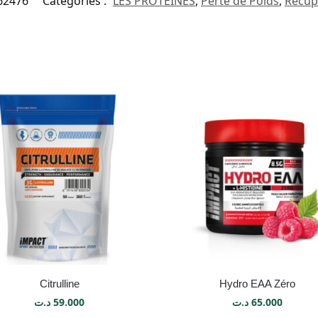
62476
Catégories :
LES PROTEINES
,
Perte de Poids
,
Récup
Citrulline
Hydro EAA Zéro
د.ت
59.000
د.ت
65.000