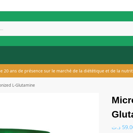
 de 20 ans de présence sur le marché de la diététique et de la nutrit
onized L-Glutamine
Micr
Glut
د.ت
59.0