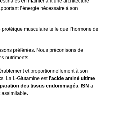
 intestinales en maintenant une architecture
apportant l’énergie nécessaire à son
e protéique musculaire telle que l’hormone de
oissons préférées. Nous préconisons de
es nutriments.
dérablement et proportionnellement à son
cks. La L-Glutamine est
l’acide aminé ultime
éparation des tissus endommagés
.
ISN
a
 assimilable.