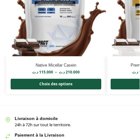
Native Micellar Casein
Prem
د.ت
115.000
–
د.ت
210.000
د.ت
Choix des options
Livraison à domicile
24h à 72h sur tout le territoire.
Paiement à la Livraison