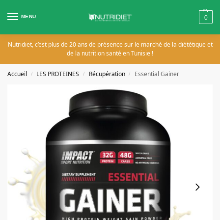
MENU
0
Nutridiet, c’est plus de 20 ans de présence sur le marché de la diététique et
de la nutrition santé en Tunisie !
Accueil
LES PROTEINES
Récupération
Essential Gainer
/
/
/