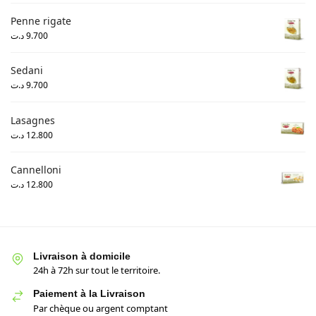
Penne rigate
د.ت
9.700
Sedani
د.ت
9.700
Lasagnes
د.ت
12.800
Cannelloni
د.ت
12.800
Livraison à domicile
24h à 72h sur tout le territoire.
Paiement à la Livraison
Par chèque ou argent comptant