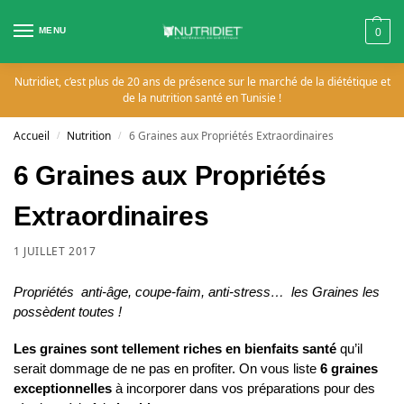
MENU
0
Nutridiet, c’est plus de 20 ans de présence sur le marché de la diététique et
de la nutrition santé en Tunisie !
Accueil
Nutrition
6 Graines aux Propriétés Extraordinaires
/
/
6 Graines aux Propriétés
Extraordinaires
1 JUILLET 2017
Propriétés anti-âge, coupe-faim, anti-stress… les Graines les
possèdent toutes !
Les graines sont tellement riches en bienfaits santé
qu’il
serait dommage de ne pas en profiter. On vous liste
6 graines
exceptionnelles
à incorporer dans vos préparations pour des