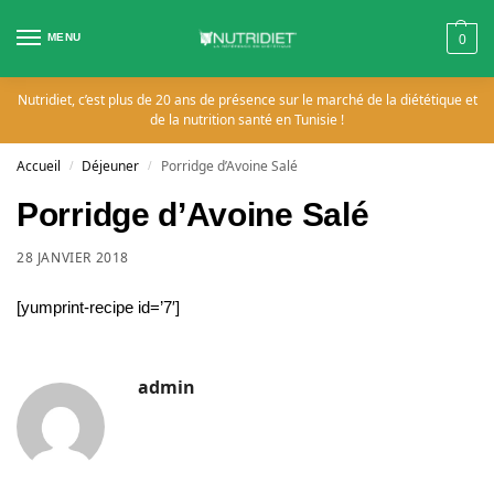
MENU
0
Nutridiet, c’est plus de 20 ans de présence sur le marché de la diététique et
de la nutrition santé en Tunisie !
Accueil
Déjeuner
Porridge d’Avoine Salé
/
/
Porridge d’Avoine Salé
28 JANVIER 2018
[yumprint-recipe id=’7′]
admin