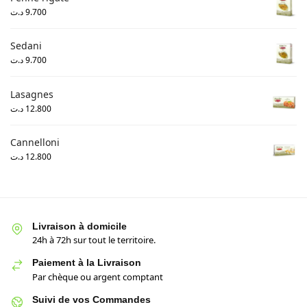
د.ت
9.700
Sedani
د.ت
9.700
Lasagnes
د.ت
12.800
Cannelloni
د.ت
12.800
Livraison à domicile
24h à 72h sur tout le territoire.
Paiement à la Livraison
Par chèque ou argent comptant
Suivi de vos Commandes