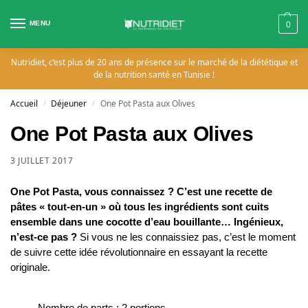
MENU
0
Nutridiet, c’est plus de 20 ans de présence sur le marché de la diététique et
de la nutrition santé en Tunisie !
Accueil
Déjeuner
One Pot Pasta aux Olives
/
/
One Pot Pasta aux Olives
3 JUILLET 2017
One Pot Pasta, vous connaissez ? C’est une recette de
pâtes « tout-en-un » où tous les ingrédients sont cuits
ensemble dans une cocotte d’eau bouillante… Ingénieux,
n’est-ce pas ?
Si vous ne les connaissiez pas, c’est le moment
de suivre cette idée révolutionnaire en essayant la recette
originale.
Nombre de parts : 2 portions