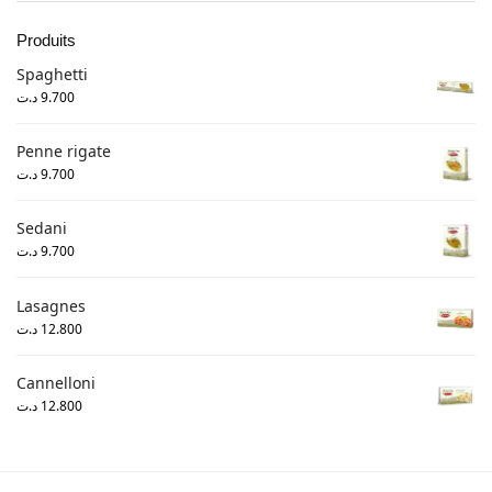
Produits
Spaghetti
د.ت
9.700
Penne rigate
د.ت
9.700
Sedani
د.ت
9.700
Lasagnes
د.ت
12.800
Cannelloni
د.ت
12.800