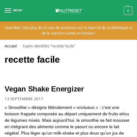
MENU
0
Nutridiet, c’est plus de 20 ans de présence sur le marché de la diététique et
de la nutrition santé en Tunisie !
Accueil
Sujets identifiés “recette facile”
/
recette facile
Vegan Shake Energizer
13 SEPTEMBRE 2017
« Smoothie » désigne littéralement « onctueux » : c’est une
boisson frappée composée au départ uniquement de fruits et/ou
de légumes mixés. Mais aujourd’hui, le smoothie se fait mousser
en intégrant des aliments comme le yaourt ou encore le lait
végétal. Plus léger qu’un milk-shake et plus doux qu’un jus de