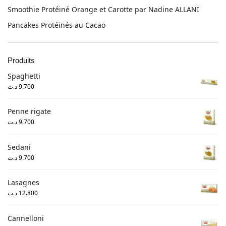
Smoothie Protéiné Orange et Carotte par Nadine ALLANI
Pancakes Protéinés au Cacao
Produits
Spaghetti
د.ت
9.700
Penne rigate
د.ت
9.700
Sedani
د.ت
9.700
Lasagnes
د.ت
12.800
Cannelloni