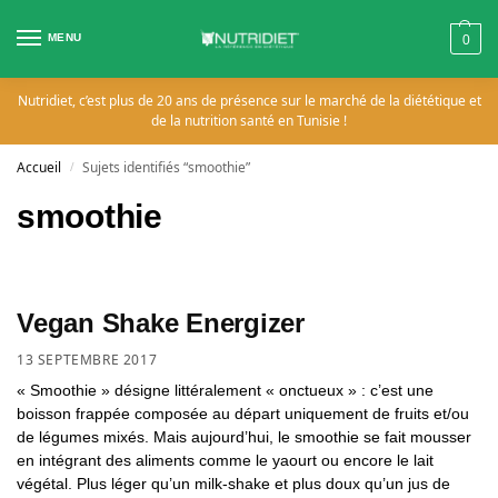
MENU
0
Nutridiet, c’est plus de 20 ans de présence sur le marché de la diététique et
de la nutrition santé en Tunisie !
Accueil
Sujets identifiés “smoothie”
/
smoothie
Vegan Shake Energizer
13 SEPTEMBRE 2017
« Smoothie » désigne littéralement « onctueux » : c’est une
boisson frappée composée au départ uniquement de fruits et/ou
de légumes mixés. Mais aujourd’hui, le smoothie se fait mousser
en intégrant des aliments comme le yaourt ou encore le lait
végétal. Plus léger qu’un milk-shake et plus doux qu’un jus de