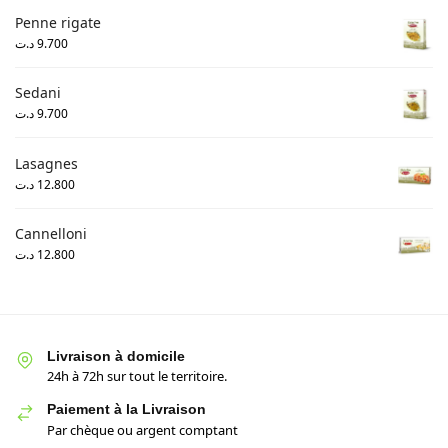
Penne rigate
د.ت
9.700
Sedani
د.ت
9.700
Lasagnes
د.ت
12.800
Cannelloni
د.ت
12.800
Livraison à domicile
24h à 72h sur tout le territoire.
Paiement à la Livraison
Par chèque ou argent comptant