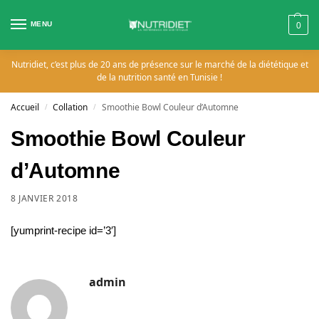
MENU
0
Nutridiet, c’est plus de 20 ans de présence sur le marché de la diététique et
de la nutrition santé en Tunisie !
Accueil
Collation
Smoothie Bowl Couleur d’Automne
/
/
Smoothie Bowl Couleur
d’Automne
8 JANVIER 2018
[yumprint-recipe id=’3′]
admin