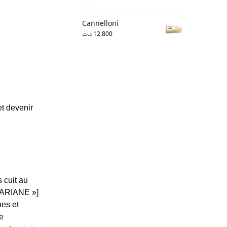
Cannelloni
د.ت
12.800
et devenir
.
 cuit au
ARIANE »]
nes et
e