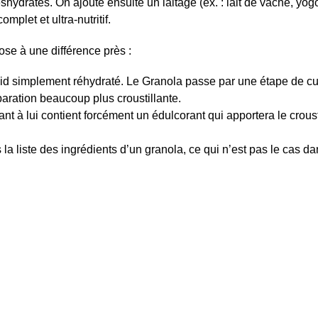
éshydratés. On ajoute ensuite un laitage (ex. : lait de vache, yo
mplet et ultra-nutritif.
se à une différence près :
roid simplement réhydraté. Le Granola passe par une étape de c
aration beaucoup plus croustillante.
t à lui contient forcément un édulcorant qui apportera le croust
a liste des ingrédients d’un granola, ce qui n’est pas le cas da