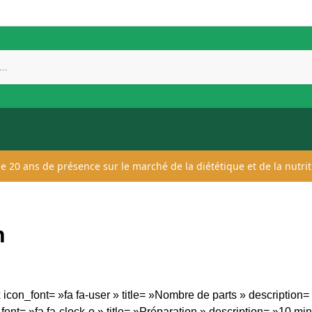
 de 20 ans de présence sur le marché de la diététique et de la nutrit
n
icon_font= »fa fa-user » title= »Nombre de parts » description
nt= »fa fa-clock-o » title= »Préparation » description= »10 mi