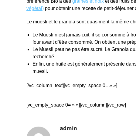
préférence Bio à des
graines et noix
et des fruits d
végétal)
pour obtenir une recette de petit-déjeuner co
Le müesli et le granola sont quasiment la même cho
Le Müesli n’est jamais cuit, il se consomme à f
four avant d’être consommé. On obtient une prép
Le Müesli peut ne pas être sucré. Le Granola quan
recherché.
Enfin, une huile est généralement présente dans l
muesli.
[/vc_column_text][vc_empty_space 0= » »]
[vc_empty_space 0= » »][/vc_column][/vc_row]
admin