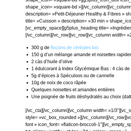
shape_icon= »square-bd »][/vc_column][vc_column 
description= »Petit-Déjeuner Healthy & Fibres » s
title= »Cuisson » description= »30 min » shape_ic
[vc_empty_space][g5plus_heading title= »Ingrédient
[/vc_column][/vc_row][vc_row][vc_column width= »2/3
300 g
de
flocons de céréales bio
150 g
d’un mélange
amande et noisettes
rapide
2 càs
d’
huile d’olive
1 édulcorant à Index Glycémique Bas : 4 càs
de
5g d’épices
à Spéculoos ou de cannelle
10g de noix de coco râpée
Quelques
noisettes et amandes entières
Une poignée de
fruits déshydratés au choix
(datt
[/vc_cta][/vc_column][vc_column width= »1/3″][v
style= »vc_box_rounded »][/vc_column][/vc_row][vc
font » icon_font= »flaticon-broccoli-1″][vc_empty_