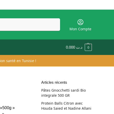
Recherche
Mon Compte
0.000
د.ت
0
ion santé en Tunisie !
Articles récents
Pâtes Gnocchetti sardi Bio
integrale 500 GR
Protein Balls Citron avec
= »500g »
Houda Saied et Nadine Allani
n »