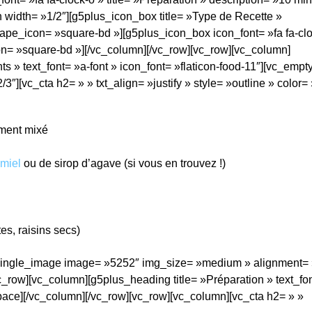
width= »1/2″][g5plus_icon_box title= »Type de Recette »
hape_icon= »square-bd »][g5plus_icon_box icon_font= »fa fa-cl
on= »square-bd »][/vc_column][/vc_row][vc_row][vc_column]
s » text_font= »a-font » icon_font= »flaticon-food-11″][vc_emp
″][vc_cta h2= » » txt_align= »justify » style= »outline » color= 
ment mixé
miel
ou de sirop d’agave (si vous en trouvez !)
es, raisins secs)
c_single_image image= »5252″ img_size= »medium » alignment= 
_row][vc_column][g5plus_heading title= »Préparation » text_fo
space][/vc_column][/vc_row][vc_row][vc_column][vc_cta h2= » »