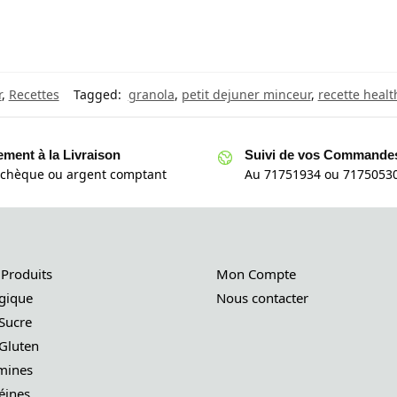
r
,
Recettes
Tagged:
granola
,
petit dejuner minceur
,
recette healt
ement à la Livraison
Suivi de vos Commande
 chèque ou argent comptant
Au 71751934 ou 71750530
 Produits
Mon Compte
gique
Nous contacter
Sucre
Gluten
mines
éines