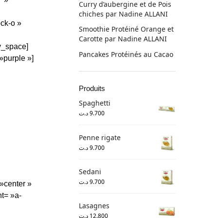
Curry d’aubergine et de Pois
chiches par Nadine ALLANI
ock-o »
Smoothie Protéiné Orange et
Carotte par Nadine ALLANI
ty_space]
Pancakes Protéinés au Cacao
»purple »]
Produits
Spaghetti
د.ت
9.700
Penne rigate
د.ت
9.700
Sedani
د.ت
9.700
»center »
nt= »a-
Lasagnes
د.ت
12.800