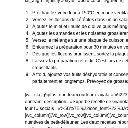
txt_align= »justify » style= »3d » color= »green »]
Préchauffez votre four à 150°C en mode ventila
Versez les flocons de céréales dans un un salad
Ajoutez le miel et l’huile de d’olive puis mélang
Ajoutez les amandes et les noisettes grossièr
Versez le mélange sur une plaque de cuisson e
Enfournez la préparation pour 30 minutes en vei
Dès que les flocons brunissent, sortez la plaque
Laissez la préparation refroidir. C’est lors de 
croustillants.
A froid, ajoutez vos fruits déshydratés et cons
parfaitement et longtemps. Prévoyez de grosses q
[/vc_cta][g5plus_our_team ourteam_avatar= »5223″
ourteam_description= »Superbe recette de Granola M
four ! » socials= »%5B%7B%22icon_font%22%3
[/vc_column][/vc_row][vc_row][vc_column][vc_column
nutritives de petit-déjeuner. Les deux recettes r