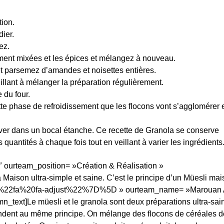
tion.
ier.
ez.
ement mixées et les épices et mélangez à nouveau.
t parsemez d’amandes et noisettes entières.
llant à mélanger la préparation régulièrement.
 du four.
cette phase de refroidissement que les flocons vont s’agglomérer 
erver dans un bocal étanche. Ce recette de Granola se conserve
uantités à chaque fois tout en veillant à varier les ingrédients
 ourteam_position= »Création & Réalisation »
aison ultra-simple et saine. C’est le principe d’un Müesli mais
A%22fa%20fa-adjust%22%7D%5D » ourteam_name= »Marouan 
_text]Le müesli et le granola sont deux préparations ultra-sai
épondent au même principe. On mélange des flocons de céréales d