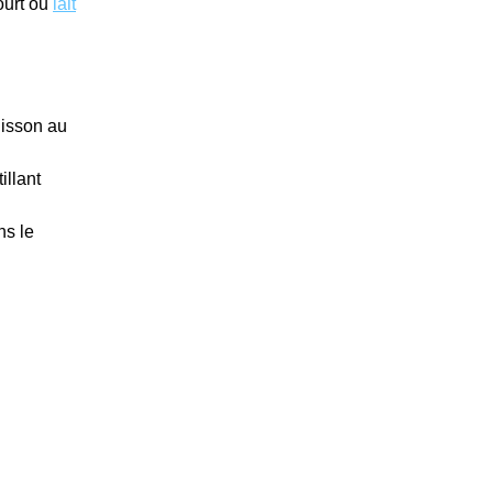
gourt ou
lait
uisson au
illant
ns le