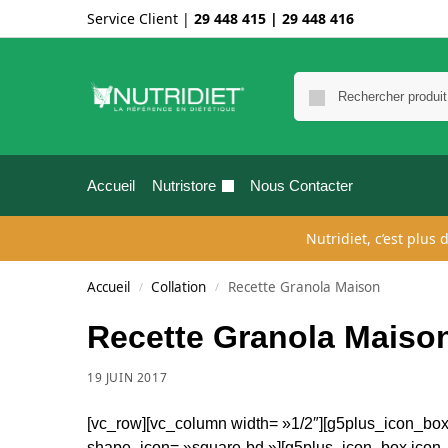
Service Client |
29 448 415
|
29 448 416
Accueil
Nutristore
Nous Contacter
Nutridiet, c’est plus
Accueil
Collation
Recette Granola Maison
/
/
Recette Granola Maiso
19 JUIN 2017
[vc_row][vc_column width= »1/2″][g5plus_icon_box 
shape_icon= »square-bd »][g5plus_icon_box icon_fo