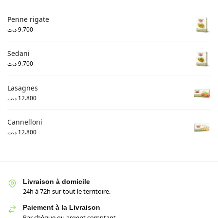
Penne rigate
د.ت
9.700
Sedani
د.ت
9.700
Lasagnes
د.ت
12.800
Cannelloni
د.ت
12.800
Livraison à domicile
24h à 72h sur tout le territoire.
Paiement à la Livraison
Par chèque ou argent comptant