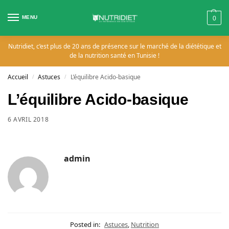
MENU
0
Nutridiet, c’est plus de 20 ans de présence sur le marché de la diététique et
de la nutrition santé en Tunisie !
Accueil
Astuces
L’équilibre Acido-basique
/
/
L’équilibre Acido-basique
6 AVRIL 2018
admin
Posted in:
Astuces
,
Nutrition