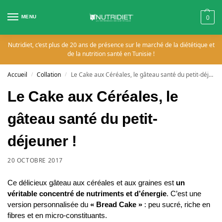
MENU
0
Nutridiet, c’est plus de 20 ans de présence sur le marché de la diététique et
de la nutrition santé en Tunisie !
Accueil
Collation
Le Cake aux Céréales, le gâteau santé du petit-déjeuner !
/
/
Le Cake aux Céréales, le
gâteau santé du petit-
déjeuner !
20 OCTOBRE 2017
Ce délicieux gâteau aux céréales et aux graines est
un
véritable concentré de nutriments et d’énergie
. C’est une
version personnalisée du
« Bread Cake »
: peu sucré, riche en
fibres et en micro-constituants.