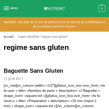
MENU
0
Nutridiet, c’est plus de 20 ans de présence sur le marché de la diététique et
de la nutrition santé en Tunisie !
Accueil
Sujets identifiés “regime sans gluten”
/
regime sans gluten
Baguette Sans Gluten
17 JUIN 2017
[vc_row][vc_column width= »1/2″][g5plus_icon_box icon_font= »fa
fa-user » title= »Nombre de parts » description= »1 Baguette »
shape_icon= »square-bd »][g5plus_icon_box icon_font= »fa fa-
clock-o » title= »Préparation » description= »15 min (repos 1
min) » shape_icon= »square-bd »][/vc_column][vc_column