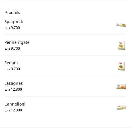
Produits
Spaghetti
د.ت
9.700
Penne rigate
د.ت
9.700
Sedani
د.ت
9.700
Lasagnes
د.ت
12.800
Cannelloni
د.ت
12.800