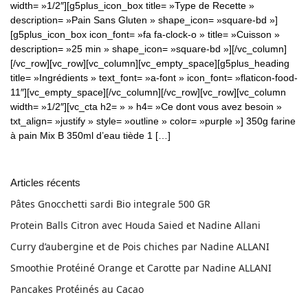
width= »1/2″][g5plus_icon_box title= »Type de Recette »
description= »Pain Sans Gluten » shape_icon= »square-bd »]
[g5plus_icon_box icon_font= »fa fa-clock-o » title= »Cuisson »
description= »25 min » shape_icon= »square-bd »][/vc_column]
[/vc_row][vc_row][vc_column][vc_empty_space][g5plus_heading
title= »Ingrédients » text_font= »a-font » icon_font= »flaticon-food-
11″][vc_empty_space][/vc_column][/vc_row][vc_row][vc_column
width= »1/2″][vc_cta h2= » » h4= »Ce dont vous avez besoin »
txt_align= »justify » style= »outline » color= »purple »] 350g farine
à pain Mix B 350ml d’eau tiède 1 […]
Articles récents
Pâtes Gnocchetti sardi Bio integrale 500 GR
Protein Balls Citron avec Houda Saied et Nadine Allani
Curry d’aubergine et de Pois chiches par Nadine ALLANI
Smoothie Protéiné Orange et Carotte par Nadine ALLANI
Pancakes Protéinés au Cacao