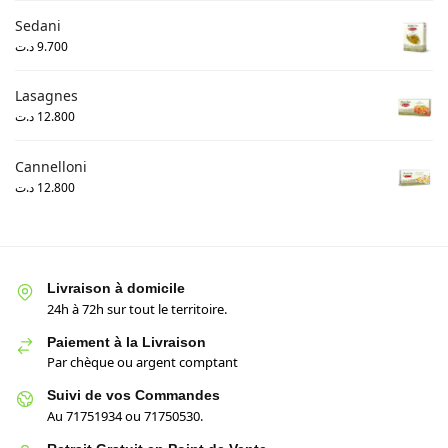
Sedani
د.ت
9.700
Lasagnes
د.ت
12.800
Cannelloni
د.ت
12.800
Livraison à domicile
24h à 72h sur tout le territoire.
Paiement à la Livraison
Par chèque ou argent comptant
Suivi de vos Commandes
Au 71751934 ou 71750530.