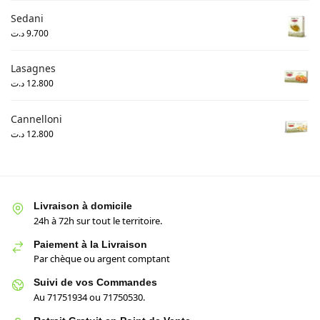
Sedani
د.ت
9.700
Lasagnes
د.ت
12.800
Cannelloni
د.ت
12.800
Livraison à domicile
24h à 72h sur tout le territoire.
Paiement à la Livraison
Par chèque ou argent comptant
Suivi de vos Commandes
Au 71751934 ou 71750530.