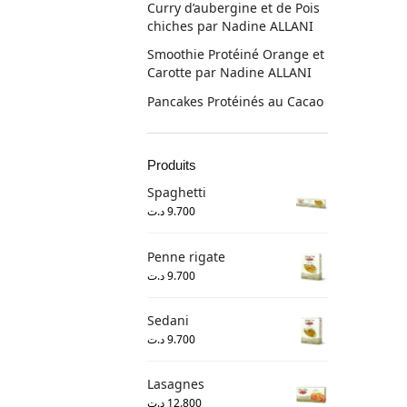
Curry d’aubergine et de Pois
chiches par Nadine ALLANI
Smoothie Protéiné Orange et
Carotte par Nadine ALLANI
Pancakes Protéinés au Cacao
Produits
Spaghetti
د.ت
9.700
Penne rigate
د.ت
9.700
Sedani
د.ت
9.700
Lasagnes
د.ت
12.800