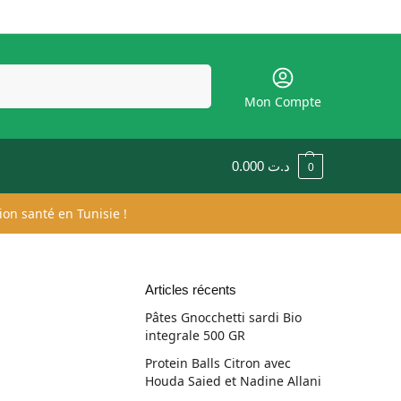
Recherche
Mon Compte
0.000
د.ت
0
ion santé en Tunisie !
Articles récents
Pâtes Gnocchetti sardi Bio
integrale 500 GR
Protein Balls Citron avec
Houda Saied et Nadine Allani