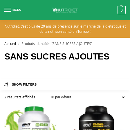
MENU
0
Nutridiet, c’est plus de 20 ans de présence sur le marché de la diététique et
de la nutrition santé en Tunisie !
Accueil
Produits identifiés “SANS SUCRES AJOUTES”
/
SANS SUCRES AJOUTES
SHOW FILTERS
2 résultats affichés