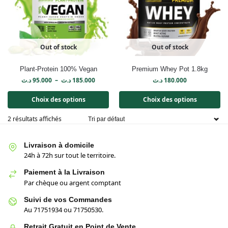
Out of stock
Out of stock
Plant-Protein 100% Vegan
Premium Whey Pot 1.8kg
د.ت
95.000
–
د.ت
185.000
د.ت
180.000
Choix des options
Choix des options
2 résultats affichés
Livraison à domicile
24h à 72h sur tout le territoire.
Paiement à la Livraison
Par chèque ou argent comptant
Suivi de vos Commandes
Au 71751934 ou 71750530.
Retrait Gratuit en Point de Vente