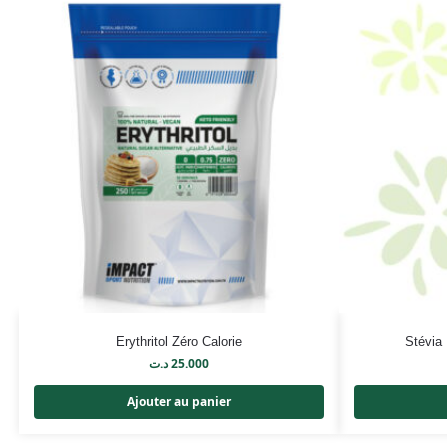
Erythritol Zéro Calorie
Stévia 
د.ت
25.000
Ajouter au panier