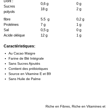
Dont :
0,6 g
0 g
Sucres
18 g
2 g
polyols
fibre
5.5 g
0,2 g
Protéines
7 g
1 g
Sal
0,5 g
0 g
Acide oléique
12 g
1 g
Caractéristiques:
Au Cacao Maigre
Farine de Blé Intégrale
Sans Sucres Ajoutés
Contient des prébiotiques
Source en Vitamine E et B9
Sans Huile de Palme
Riche en Fibres, Riche en Vitamines et