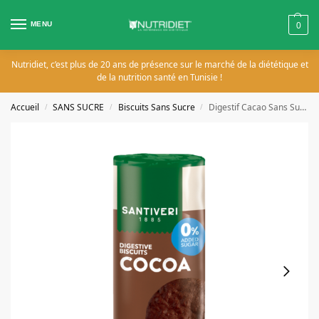
MENU
0
Nutridiet, c’est plus de 20 ans de présence sur le marché de la diététique et
de la nutrition santé en Tunisie !
Accueil
SANS SUCRE
Biscuits Sans Sucre
Digestif Cacao Sans Sucre 190g
/
/
/