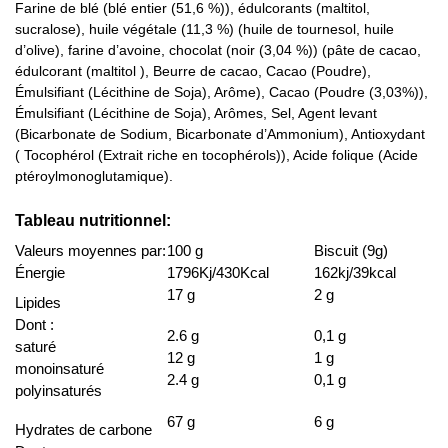
Farine de blé (blé entier (51,6 %)), édulcorants (maltitol,
sucralose), huile végétale (11,3 %) (huile de tournesol, huile
d’olive), farine d’avoine, chocolat (noir (3,04 %)) (pâte de cacao,
édulcorant (maltitol ), Beurre de cacao, Cacao (Poudre),
Émulsifiant (Lécithine de Soja), Arôme), Cacao (Poudre (3,03%)),
Émulsifiant (Lécithine de Soja), Arômes, Sel, Agent levant
(Bicarbonate de Sodium, Bicarbonate d’Ammonium), Antioxydant
( Tocophérol (Extrait riche en tocophérols)), Acide folique (Acide
ptéroylmonoglutamique).
Tableau nutritionnel:
Valeurs moyennes par:
100 g
Biscuit (9g)
Énergie
1796Kj/430Kcal
162kj/39kcal
17 g
2 g
Lipides
Dont :
2.6 g
0,1 g
saturé
12 g
1 g
monoinsaturé
2.4 g
0,1 g
polyinsaturés
67 g
6 g
Hydrates de carbone