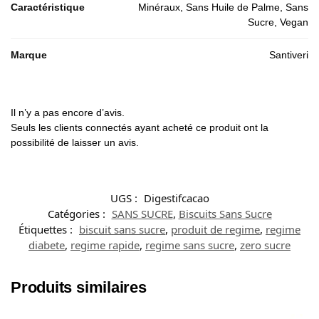
Caractéristique
Minéraux, Sans Huile de Palme, Sans
Sucre, Vegan
Marque
Santiveri
Il n’y a pas encore d’avis.
Seuls les clients connectés ayant acheté ce produit ont la
possibilité de laisser un avis.
UGS :
Digestifcacao
Catégories :
SANS SUCRE
,
Biscuits Sans Sucre
Étiquettes :
biscuit sans sucre
,
produit de regime
,
regime
diabete
,
regime rapide
,
regime sans sucre
,
zero sucre
Produits similaires