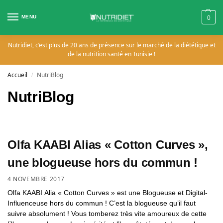
MENU
0
Nutridiet, c’est plus de 20 ans de présence sur le marché de la diététique et
de la nutrition santé en Tunisie !
Accueil
NutriBlog
/
NutriBlog
Olfa KAABI Alias « Cotton Curves »,
une blogueuse hors du commun !
4 NOVEMBRE 2017
Olfa KAABI Alia « Cotton Curves » est une Blogueuse et Digital-
Influenceuse hors du commun ! C’est la blogueuse qu’il faut
suivre absolument ! Vous tomberez très vite amoureux de cette