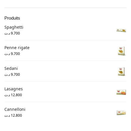
Produits
Spaghetti
د.ت
9.700
Penne rigate
د.ت
9.700
Sedani
د.ت
9.700
Lasagnes
د.ت
12.800
Cannelloni
د.ت
12.800