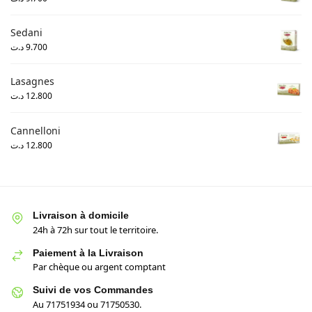
Sedani
د.ت
9.700
Lasagnes
د.ت
12.800
Cannelloni
د.ت
12.800
Livraison à domicile
24h à 72h sur tout le territoire.
Paiement à la Livraison
Par chèque ou argent comptant
Suivi de vos Commandes
Au 71751934 ou 71750530.