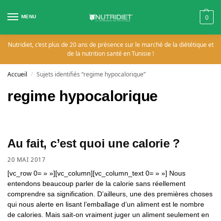
MENU
0
Nutridiet, c’est plus de 20 ans de présence sur le marché de la diététique et
de la nutrition santé en Tunisie !
Accueil
Sujets identifiés “regime hypocalorique”
/
regime hypocalorique
Au fait, c’est quoi une calorie ?
20 MAI 2017
[vc_row 0= » »][vc_column][vc_column_text 0= » »] Nous
entendons beaucoup parler de la calorie sans réellement
comprendre sa signification. D’ailleurs, une des premières choses
qui nous alerte en lisant l’emballage d’un aliment est le nombre
de calories. Mais sait-on vraiment juger un aliment seulement en