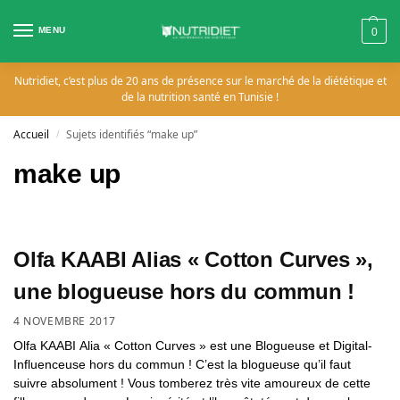
MENU
0
Nutridiet, c’est plus de 20 ans de présence sur le marché de la diététique et
de la nutrition santé en Tunisie !
Accueil
Sujets identifiés “make up”
/
make up
Olfa KAABI Alias « Cotton Curves »,
une blogueuse hors du commun !
4 NOVEMBRE 2017
Olfa KAABI Alia « Cotton Curves » est une Blogueuse et Digital-
Influenceuse hors du commun ! C’est la blogueuse qu’il faut
suivre absolument ! Vous tomberez très vite amoureux de cette