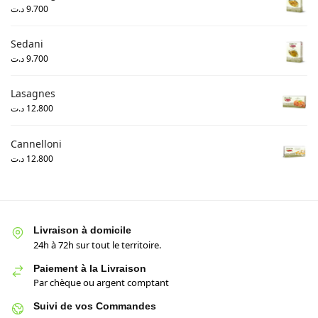
د.ت
9.700
Sedani
د.ت
9.700
Lasagnes
د.ت
12.800
Cannelloni
د.ت
12.800
Livraison à domicile
24h à 72h sur tout le territoire.
Paiement à la Livraison
Par chèque ou argent comptant
Suivi de vos Commandes