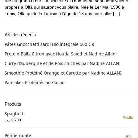
fille au grand cœur. La sincérité et l’honnêteté sont deux valeurs
propres à Olfa qui sauront vous plaire. Née le 1er Mai 1990 à
Tunis, Olfa quitte la Tunisie à l’âge de 13 ans pour aller […]
Articles récents
Pâtes Gnocchetti sardi Bio integrale 500 GR
Protein Balls Citron avec Houda Saied et Nadine Allani
Curry d’aubergine et de Pois chiches par Nadine ALLANI
Smoothie Protéiné Orange et Carotte par Nadine ALLANI
Pancakes Protéinés au Cacao
Produits
Spaghetti
د.ت
9.700
Penne rigate