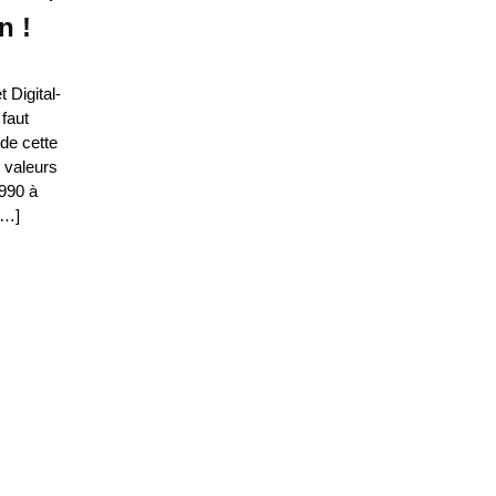
n !
 Digital-
faut
de cette
x valeurs
1990 à
[…]