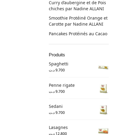
Curry d’aubergine et de Pois
chiches par Nadine ALLANI
Smoothie Protéiné Orange et
Carotte par Nadine ALLANI
Pancakes Protéinés au Cacao
Produits
Spaghetti
د.ت
9.700
Penne rigate
د.ت
9.700
Sedani
د.ت
9.700
Lasagnes
د.ت
12.800