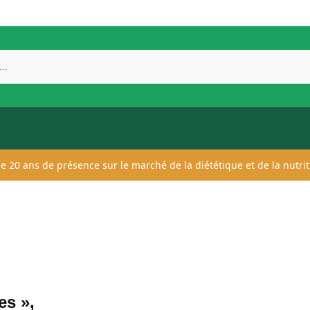
 de 20 ans de présence sur le marché de la diététique et de la nutrit
es »,