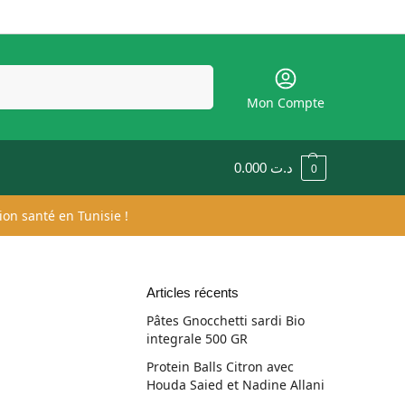
Recherche
Mon Compte
0.000
د.ت
0
ion santé en Tunisie !
Articles récents
Pâtes Gnocchetti sardi Bio
integrale 500 GR
Protein Balls Citron avec
Houda Saied et Nadine Allani