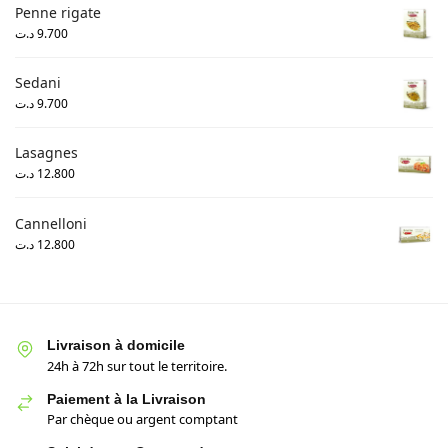
Penne rigate
د.ت
9.700
Sedani
د.ت
9.700
Lasagnes
د.ت
12.800
Cannelloni
د.ت
12.800
Livraison à domicile
24h à 72h sur tout le territoire.
Paiement à la Livraison
Par chèque ou argent comptant