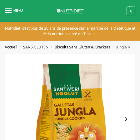
MENU
0
Nutridiet, c’est plus de 20 ans de présence sur le marché de la diététique et
de la nutrition santé en Tunisie !
Accueil
SANS GLUTEN
Biscuits Sans Gluten & Crackers
Jungla Nature Sans Gluten 100g
/
/
/