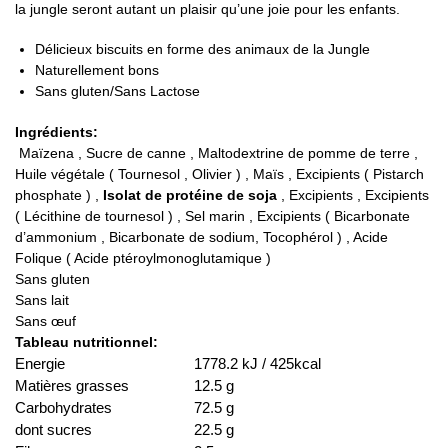
la jungle seront autant un plaisir qu’une joie pour les enfants.
Délicieux biscuits en forme des animaux de la Jungle
Naturellement bons
Sans gluten/Sans Lactose
Ingrédients:
Maïzena , Sucre de canne , Maltodextrine de pomme de terre ,
Huile végétale ( Tournesol , Olivier ) , Maïs , Excipients ( Pistarch
phosphate ) ,
Isolat de protéine de soja
, Excipients , Excipients
( Lécithine de tournesol ) , Sel marin , Excipients ( Bicarbonate
d’ammonium , Bicarbonate de sodium, Tocophérol ) , Acide
Folique ( Acide ptéroylmonoglutamique )
Sans gluten
Sans lait
Sans œuf
Tableau nutritionnel:
Energie
1778.2 kJ / 425kcal
Matières grasses
12.5 g
Carbohydrates
72.5 g
dont sucres
22.5 g