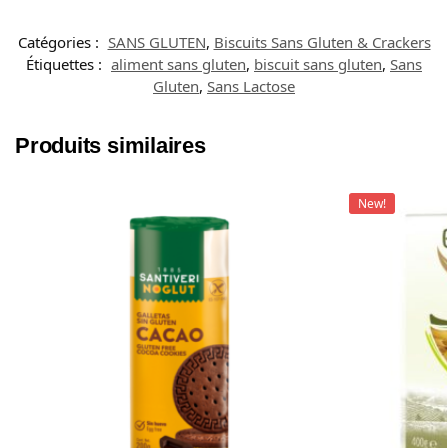
Catégories :
SANS GLUTEN
,
Biscuits Sans Gluten & Crackers
Étiquettes :
aliment sans gluten
,
biscuit sans gluten
,
Sans
Gluten
,
Sans Lactose
Produits similaires
New!