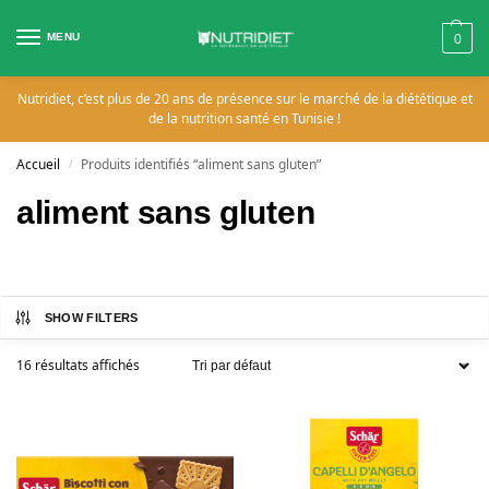
MENU
0
Nutridiet, c’est plus de 20 ans de présence sur le marché de la diététique et
de la nutrition santé en Tunisie !
Accueil
Produits identifiés “aliment sans gluten”
/
aliment sans gluten
SHOW FILTERS
16 résultats affichés