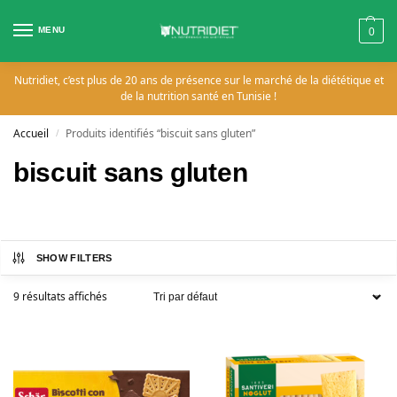
MENU
0
Nutridiet, c’est plus de 20 ans de présence sur le marché de la diététique et
de la nutrition santé en Tunisie !
Accueil
Produits identifiés “biscuit sans gluten”
/
biscuit sans gluten
SHOW FILTERS
9 résultats affichés