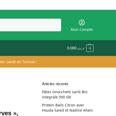
Recherche
Mon Compte
0.000
د.ت
0
ion santé en Tunisie !
Articles récents
Pâtes Gnocchetti sardi Bio
integrale 500 GR
Protein Balls Citron avec
Houda Saied et Nadine Allani
rves »,