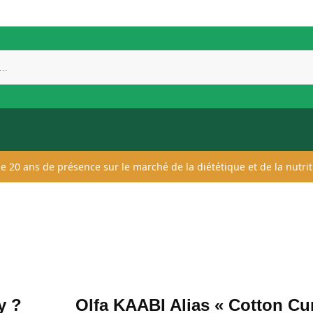
 de 20 ans de présence sur le marché de la diététique et de la nutrit
y ?
Olfa KAABI Alias « Cotton Cu