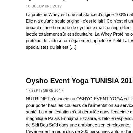
16 DÉCEMBRE 2017
La protéine Whey est une substance d’origine 100% natu
Elle n’a qu’une seule origine : c’est le lait ! Ce n’est ni u
dopant ni une hormone de synthèse mais un ingrédient d
lactée totalement sûr et sécuritaire. La Whey Protéine 
protéine de lactosérum également appelée « Petit-Lait »
spécialistes du lait est […]
Oysho Event Yoga TUNISIA 201
17 SEPTEMBRE 2017
NUTRIDIET s’associe au OSHYO EVENT YOGA éditio
pour porter haut les couleurs de l’alimentation au servic
santé. La manifestation s’est déroulée dans l’enceinte d
magnifique Palais Ennajma Ezzahra, « l’étoile resplend
de Sidi Bou Saïd dans une ambiance zen et relaxante.
L’événement a réuni plus de 300 personnes autour d’un