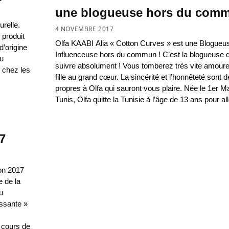
une blogueuse hors du comm
relle.
4 NOVEMBRE 2017
n produit
Olfa KAABI Alia « Cotton Curves » est une Blogueuse
’origine
Influenceuse hors du commun ! C’est la blogueuse qu
ou
suivre absolument ! Vous tomberez très vite amoure
 chez les
fille au grand cœur. La sincérité et l’honnêteté sont 
propres à Olfa qui sauront vous plaire. Née le 1er M
Tunis, Olfa quitte la Tunisie à l’âge de 13 ans pour al
7
n 2017
e de la
u
issante »
 cours de