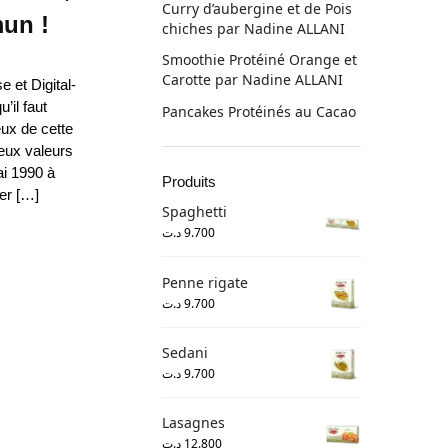
Curry d’aubergine et de Pois
un !
chiches par Nadine ALLANI
Smoothie Protéiné Orange et
Carotte par Nadine ALLANI
 et Digital-
’il faut
Pancakes Protéinés au Cacao
ux de cette
deux valeurs
ai 1990 à
Produits
ler […]
Spaghetti
د.ت
9.700
Penne rigate
د.ت
9.700
Sedani
د.ت
9.700
Lasagnes
د.ت
12.800