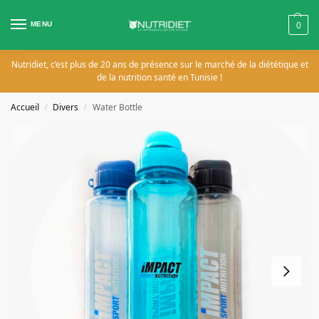
MENU
0
Nutridiet, c’est plus de 20 ans de présence sur le marché de la diététique et
de la nutrition santé en Tunisie !
Accueil
Divers
Water Bottle
/
/