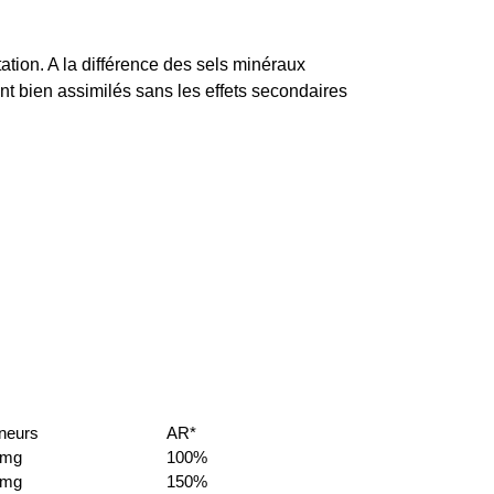
tion. A la différence des sels minéraux
nt bien assimilés sans les effets secondaires
neurs
AR*
4mg
100%
5mg
150%