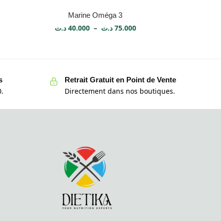
Marine Oméga 3
د.ت
40.000
–
د.ت
75.000
s
Retrait Gratuit en Point de Vente
.
Directement dans nos boutiques.