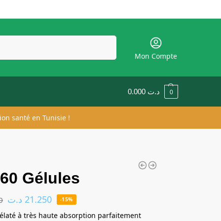
Recherche
Mon Compte
0.000
د.ت
0
ion santé en Tunisie !
60 Gélules
د.ت
21.250
0
-15%
élaté à très haute absorption parfaitement