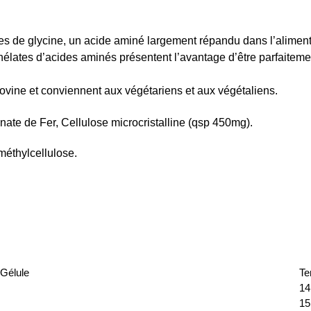
s de glycine, un acide aminé largement répandu dans l’alimenta
hélates d’acides aminés présentent l’avantage d’être parfaiteme
bovine et conviennent aux végétariens et aux végétaliens.
nate de Fer, Cellulose microcristalline (qsp 450mg).
méthylcellulose.
 Gélule
Te
1
1