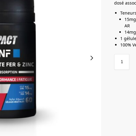
dosé assoc
Teneurs
15mg 
AR
14mg 
1 gélule
100% V