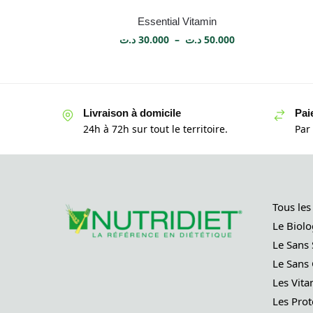
Essential Vitamin
د.ت
30.000
–
د.ت
50.000
Livraison à domicile
Pai
24h à 72h sur tout le territoire.
Par
Tous les
Le Biolo
Le Sans 
Le Sans 
Les Vita
Les Prot