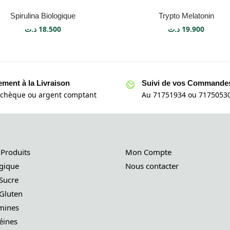
Spirulina Biologique
Trypto Melatonin
د.ت
18.500
د.ت
19.900
ement à la Livraison
Suivi de vos Commande
 chèque ou argent comptant
Au 71751934 ou 71750530
 Produits
Mon Compte
gique
Nous contacter
Sucre
Gluten
mines
éines