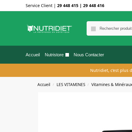
Service Client |
29 448 415
|
29 448 416
Accueil
Nutristore
Nous Contacter
Nutridiet, c’est plus
Accueil
LES VITAMINES
Vitamines & Minérau
/
/