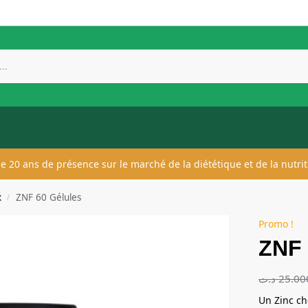
 de 20 ans de présence sur le marché de la diététique et de la nutrit
x
ZNF 60 Gélules
/
Promo !
ZNF 
د.ت
25.00
Un Zinc ch