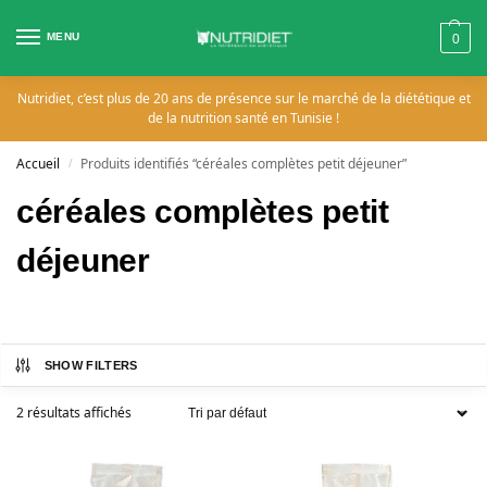
MENU
0
Nutridiet, c’est plus de 20 ans de présence sur le marché de la diététique et
de la nutrition santé en Tunisie !
Accueil
Produits identifiés “céréales complètes petit déjeuner”
/
céréales complètes petit
déjeuner
SHOW FILTERS
2 résultats affichés