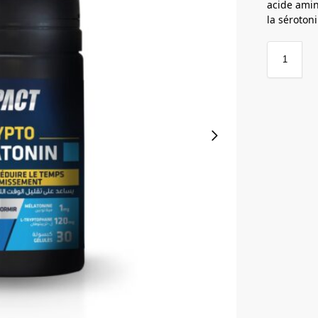
acide amin
la séroton