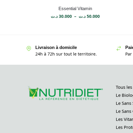
Essential Vitamin
د.ت
30.000
–
د.ت
50.000
Livraison à domicile
Pai
24h à 72h sur tout le territoire.
Par
Tous les
Le Biolo
Le Sans 
Le Sans 
Les Vita
Les Prot