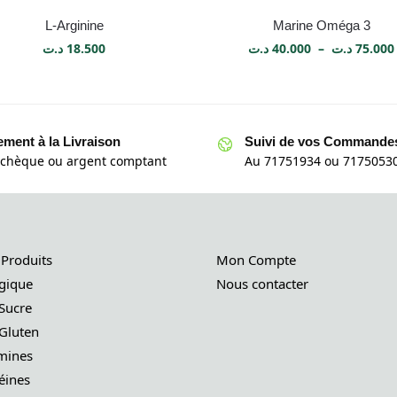
L-Arginine
Marine Oméga 3
د.ت
18.500
د.ت
40.000
–
د.ت
75.000
ement à la Livraison
Suivi de vos Commande
 chèque ou argent comptant
Au 71751934 ou 71750530
 Produits
Mon Compte
gique
Nous contacter
Sucre
Gluten
mines
éines