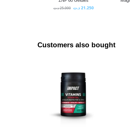
ZNF 60 Gélules
Magn
د.ت
21.250
د.ت
25.000
Customers also bought