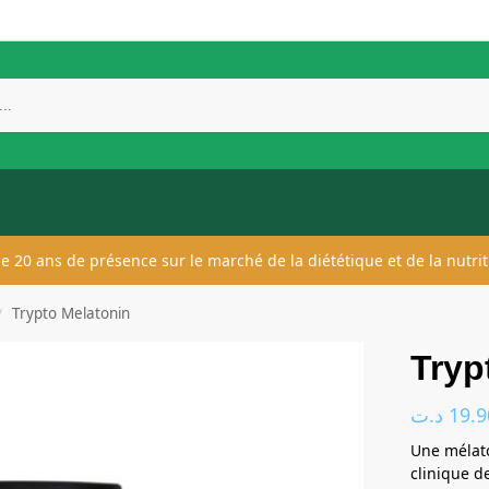
 de 20 ans de présence sur le marché de la diététique et de la nutrit
Trypto Melatonin
/
Tryp
د.ت
19.9
Une mélato
clinique d