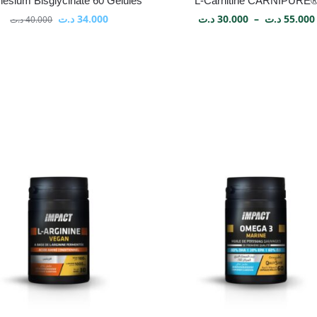
esium Bisglycinate 60 Gélules
L-Carnitine CARNIPURE
د.ت
34.000
د.ت
30.000
–
د.ت
55.000
د.ت
40.000