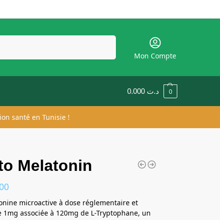
Recherche
Mon Compte
0.000
د.ت
0
ion santé en Tunisie !
to Melatonin
00
nine microactive à dose réglementaire et
e 1mg associée à 120mg de L-Tryptophane, un