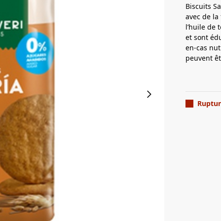
Biscuits S
avec de la 
l’huile de 
et sont éd
en-cas nutr
peuvent êt
Ruptur