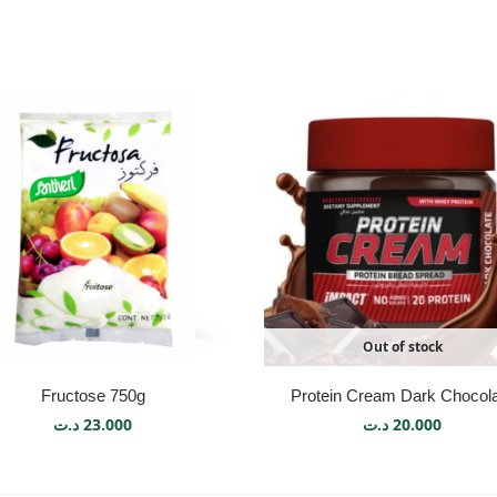
Out of stock
Fructose 750g
Protein Cream Dark Chocol
د.ت
23.000
د.ت
20.000