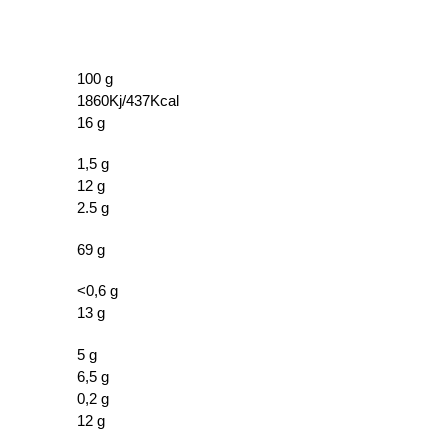
100 g
1860Kj/437Kcal
16 g
1,5 g
12 g
2.5 g
69 g
<0,6 g
13 g
5 g
6,5 g
0,2 g
12 g